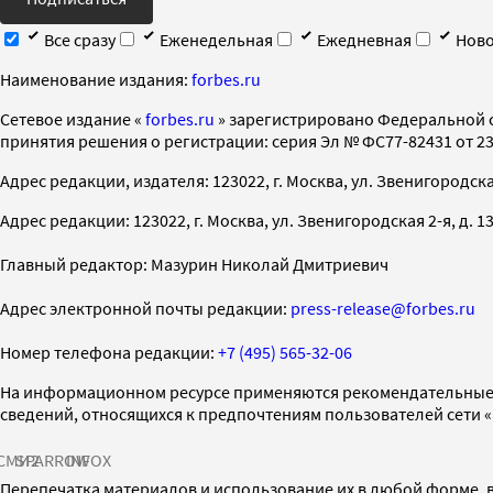
Все сразу
Еженедельная
Ежедневная
Ново
Наименование издания:
forbes.ru
Cетевое издание «
forbes.ru
» зарегистрировано Федеральной 
принятия решения о регистрации: серия Эл № ФС77-82431 от 23 
Адрес редакции, издателя: 123022, г. Москва, ул. Звенигородская 2-
Адрес редакции: 123022, г. Москва, ул. Звенигородская 2-я, д. 13, с
Главный редактор: Мазурин Николай Дмитриевич
Адрес электронной почты редакции:
press-release@forbes.ru
Номер телефона редакции:
+7 (495) 565-32-06
На информационном ресурсе применяются рекомендательные 
сведений, относящихся к предпочтениям пользователей сети 
СМИ2
SPARROW
INFOX
Перепечатка материалов и использование их в любой форме, в