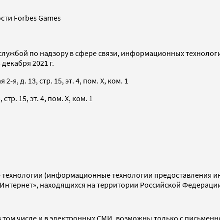
сти Forbes Games
службой по надзору в сфере связи, информационных технолог
декабря 2021 г.
я, д. 13, стр. 15, эт. 4, пом. X, ком. 1
тр. 15, эт. 4, пом. X, ком. 1
технологии (информационные технологии предоставления инф
«Интернет», находящихся на территории Российской Федераци
 том числе и в электронных СМИ, возможны только с письменн