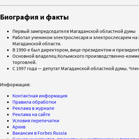
Биография и факты
Первый зампредседателя Магаданской областной думы
Работал учеником электрослесаря и электрослесарем на
Магаданской области.
В 1990-е был директором, вице-президентом и президен
Основной владелец Колымского производственно-коммер
торговлей.
С 1997 года — депутат Магаданской областной думы. Чле
Информация:
Контактная информация
Правила обработки
Реклама в журнале
Реклама на сайте
Условия перепечатки
Архив
Вакансии в Forbes Russia
Сканер иноагентов, причастных к экстремизму и террор