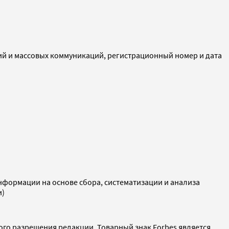
ий и массовых коммуникаций, регистрационный номер и дата
ормации на основе сбора, систематизации и анализа
и)
ого разрешения редакции. Товарный знак Forbes является