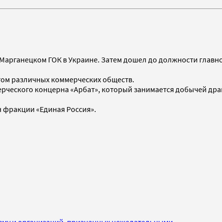
 Марганецком ГОК в Украине. Затем дошел до должности главн
том различных коммерческих обществ.
ческого концерна «Арбат», который занимается добычей дра
н фракции «Единая Россия».
изму и организаций, признанных нежелательными