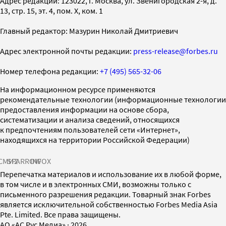
Адрес редакции: 123022, г. Москва, ул. Звенигородская 2-я, д.
13, стр. 15, эт. 4, пом. X, ком. 1
Главный редактор: Мазурин Николай Дмитриевич
Адрес электронной почты редакции:
press-release@forbes.ru
Номер телефона редакции:
+7 (495) 565-32-06
На информационном ресурсе применяются
рекомендательные технологии (информационные технологии
предоставления информации на основе сбора,
систематизации и анализа сведений, относящихся
к предпочтениям пользователей сети «Интернет»,
находящихся на территории Российской Федерации)
СМИ2
SPARROW
INFOX
Перепечатка материалов и использование их в любой форме,
в том числе и в электронных СМИ, возможны только с
письменного разрешения редакции. Товарный знак Forbes
является исключительной собственностью Forbes Media Asia
Pte. Limited. Все права защищены.
AO «АС Рус Медиа»
·
2026