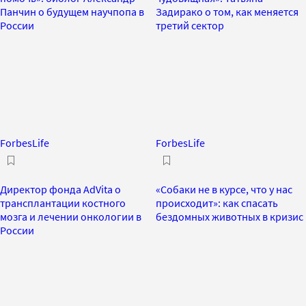
Панчин о будущем научпопа в
Задирако о том, как меняется
России
третий сектор
ForbesLife
ForbesLife
Директор фонда AdVita о
«Собаки не в курсе, что у нас
трансплантации костного
происходит»: как спасать
мозга и лечении онкологии в
бездомных животных в кризис
России