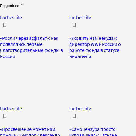
Подробнее
ForbesLife
ForbesLife
«Росли через асфальт»: как
«Уходить нам некуда»:
появлялись первые
директор WWF России о
благотворительные фонды в
работе фонда в статусе
России
иноагента
ForbesLife
ForbesLife
«Просвещение может нам
«Самоцензура просто
помочь»: биолог Александр
чудовищная»: Татьяна