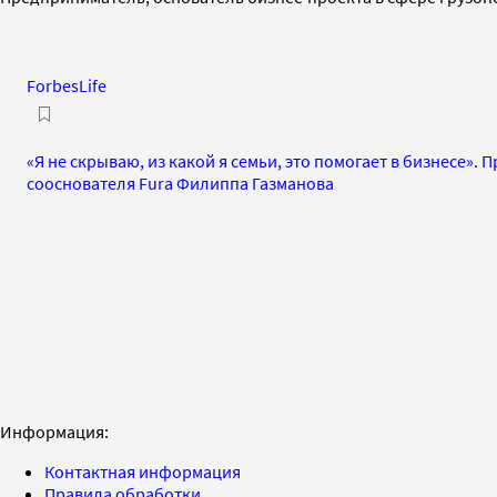
ForbesLife
«Я не скрываю, из какой я семьи, это помогает в бизнесе».
сооснователя Fura Филиппа Газманова
Информация:
Контактная информация
Правила обработки