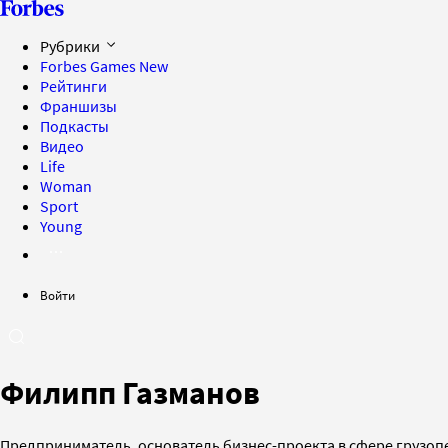
Рубрики
Forbes Games
New
Рейтинги
Франшизы
Подкасты
Видео
Life
Woman
Sport
Young
Войти
Филипп Газманов
Предприниматель, основатель бизнес-проекта в сфере грузоп