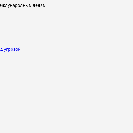
 международным делам
од угрозой