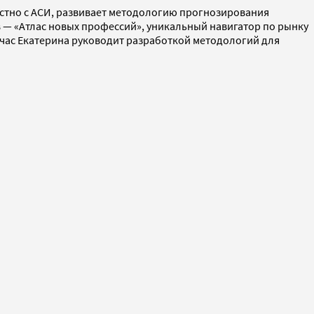
местно с АСИ, развивает методологию прогнозирования
ов — «Атлас новых профессий», уникальный навигатор по рынку
ейчас Екатерина руководит разработкой методологий для