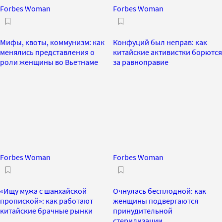
Forbes Woman
Forbes Woman
Мифы, квоты, коммунизм: как
Конфуций был неправ: как
менялись представления о
китайские активистки борются
роли женщины во Вьетнаме
за равноправие
Forbes Woman
Forbes Woman
«Ищу мужа с шанхайской
Очнулась бесплодной: как
пропиской»: как работают
женщины подвергаются
китайские брачные рынки
принудительной
стерилизации