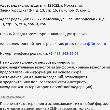
Адрес редакции, издателя: 123022, г. Москва, ул.
Звенигородская 2-я, д. 13, стр. 15, эт. 4, пом. X, ком. 1
Адрес редакции: 123022, г. Москва, ул. Звенигородская 2-я, д.
13, стр. 15, эт. 4, пом. X, ком. 1
Главный редактор: Мазурин Николай Дмитриевич
Адрес электронной почты редакции:
press-release@forbes.ru
Номер телефона редакции:
+7 (495) 565-32-06
На информационном ресурсе применяются
рекомендательные технологии (информационные технологии
предоставления информации на основе сбора,
систематизации и анализа сведений, относящихся
к предпочтениям пользователей сети «Интернет»,
находящихся на территории Российской Федерации)
СМИ2
SPARROW
INFOX
Перепечатка материалов и использование их в любой форме,
в том числе и в электронных СМИ, возможны только с