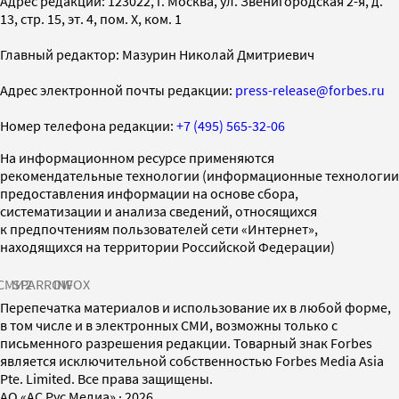
Адрес редакции: 123022, г. Москва, ул. Звенигородская 2-я, д.
13, стр. 15, эт. 4, пом. X, ком. 1
Главный редактор: Мазурин Николай Дмитриевич
Адрес электронной почты редакции:
press-release@forbes.ru
Номер телефона редакции:
+7 (495) 565-32-06
На информационном ресурсе применяются
рекомендательные технологии (информационные технологии
предоставления информации на основе сбора,
систематизации и анализа сведений, относящихся
к предпочтениям пользователей сети «Интернет»,
находящихся на территории Российской Федерации)
СМИ2
SPARROW
INFOX
Перепечатка материалов и использование их в любой форме,
в том числе и в электронных СМИ, возможны только с
письменного разрешения редакции. Товарный знак Forbes
является исключительной собственностью Forbes Media Asia
Pte. Limited. Все права защищены.
AO «АС Рус Медиа»
·
2026