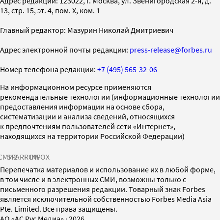
Адрес редакции: 123022, г. Москва, ул. Звенигородская 2-я, д.
13, стр. 15, эт. 4, пом. X, ком. 1
Главный редактор: Мазурин Николай Дмитриевич
Адрес электронной почты редакции:
press-release@forbes.ru
Номер телефона редакции:
+7 (495) 565-32-06
На информационном ресурсе применяются
рекомендательные технологии (информационные технологии
предоставления информации на основе сбора,
систематизации и анализа сведений, относящихся
к предпочтениям пользователей сети «Интернет»,
находящихся на территории Российской Федерации)
СМИ2
SPARROW
INFOX
Перепечатка материалов и использование их в любой форме,
в том числе и в электронных СМИ, возможны только с
письменного разрешения редакции. Товарный знак Forbes
является исключительной собственностью Forbes Media Asia
Pte. Limited. Все права защищены.
AO «АС Рус Медиа»
·
2026