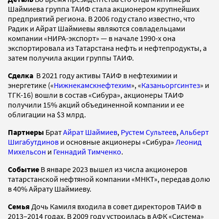
Шаймиева группа ТАИФ стала акционером крупнейших
предприятий региона. В 2006 году стало известно, что
Радик и Айрат Шаймиевы являются совладельцами
компании «НИРА-экспорт» — в начале 1990-х она
экспортировала из Татарстана нефть и нефтепродукты, а
затем получила акции группы ТАИФ.
Сделка
В 2021 году активы ТАИФ в нефтехимии и
энергетике («
Нижнекамскнефтехим
», «
Казаньоргсинтез
» и
ТГК-16) вошли в состав «Сибура», акционеры ТАИФ
получили 15% акций объединенной компании и ее
облигации на $3 млрд.
Партнеры
Брат
Айрат Шаймиев
,
Рустем Сультеев
,
Альберт
Шигабутдинов
и основные акционеры «Сибура»
Леонид
Михельсон
и
Геннадий Тимченко
.
Событие
В январе 2023 вышел из числа акционеров
татарстанской нефтяной компании «МНКТ», передав долю
в 40% Айрату Шаймиеву.
Семья
Дочь Камиля входила в совет директоров ТАИФ в
2013–2014 годах. В 2009 году устроилась в АФК «Система»