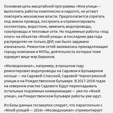
Основная цель масштабной программы «Моя улица» –
выполнить работы комплексно и надолго, не устают
повторять московские власти. Предполагается спрятать
под землю провода, построить и отремонтировать
коллекторы, водостоки, заменить водопроводы,
газопроводы и тепловые сети. Но подземные работы
«под
ключ»
на объектах «Моей улицы» в последние два года
распределял
не только ДКР, как было задумано
изначально. Ремонтом сетей занимались принадлежащие
городу компании и МУПы, деятельность которых тоже
курирует вице-мэр Бирюков.
«Мосводоканал», например, в прошлом году
ремонтировал водопроводы на Садовом и Бульварном
кольце — на Садовой-Спасской, Садовой-Черногрязской
улицах и на Рождественском бульваре. В 2017-2018 годах
на северном участке Садового будут перекладывать
остальные подземные коммуникации — уже по «Моей
улице», на Рождественском бульваре работы уже идут.
Из базы данных госзакупок следует, что параллельно с
«Моей улицей — 2016» «Мосводоканал» отремонтирует