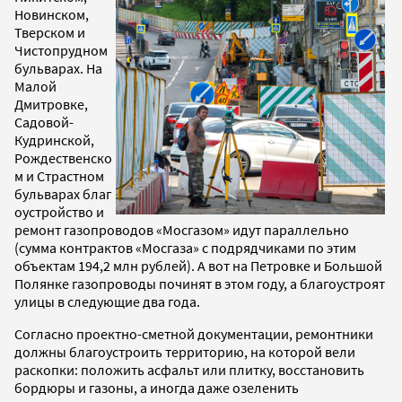
Новинском,
Тверском и
Чистопрудном
бульварах.
На
Малой
Дмитровке,
Садовой-
Кудринской,
Рождественско
м и Страстном
бульварах
благ
оустройство и
ремонт газопроводов «Мосгазом» идут параллельно
(сумма контрактов «Мосгаза» с подрядчиками по этим
объектам 194,2 млн рублей).
А вот на Петровке и Большой
Полянке газопроводы починят в этом году, а благоустроят
улицы в следующие два года.
Согласно проектно-сметной документации, ремонтники
должны благоустроить территорию, на которой вели
раскопки: положить асфальт или плитку, восстановить
бордюры и газоны, а иногда даже озеленить