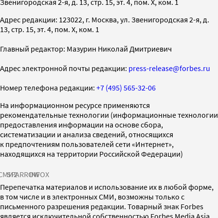
Звенигородская 2-я, д. 13, стр. 15, эт. 4, пом. X, ком. 1
Адрес редакции: 123022, г. Москва, ул. Звенигородская 2-я, д.
13, стр. 15, эт. 4, пом. X, ком. 1
Главный редактор: Мазурин Николай Дмитриевич
Адрес электронной почты редакции:
press-release@forbes.ru
Номер телефона редакции:
+7 (495) 565-32-06
На информационном ресурсе применяются
рекомендательные технологии (информационные технологии
предоставления информации на основе сбора,
систематизации и анализа сведений, относящихся
к предпочтениям пользователей сети «Интернет»,
находящихся на территории Российской Федерации)
СМИ2
SPARROW
INFOX
Перепечатка материалов и использование их в любой форме,
в том числе и в электронных СМИ, возможны только с
письменного разрешения редакции. Товарный знак Forbes
является исключительной собственностью Forbes Media Asia