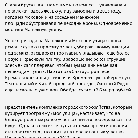
Старая брусчатка – помельче и потемнее — упакована и
пока лежит здесь же. Ею улицу замостили в 2013 году,
когда на Моховой и
на соседней Манежной
площади
обустраивали пешеходные зоны. Одновременно
мостили Манежную улицу.
Через три года на Манежной и Моховой улицах снова
ремонт: сужают проезжую часть, убирают коммуникации
под землю, расширяют тротуары, укладывают еще более
новую и красивую плитку. В завершение реконструкции
здесь высадят деревья, чтобы шум машин не мешал
пешеходам гулять. На этот раз благоустроят все
Кремлевское кольцо, включая Кремлевскую набережную,
Театральный и Китайгородский проезды, Охотный Ряд и
еще несколько участков. Обойдется это в 2,6 млрд рублей.
Представитель комплекса городского хозяйства, который
курирует программу «Моя улица», настаивает, что на
благоустроенных ранее участках ничего переделывать не
будут. Однако если взглянуть на схемы проектирования,
становится ясно, что плитку на перекопанных участках
Моховой укладывали и в 2013 году.