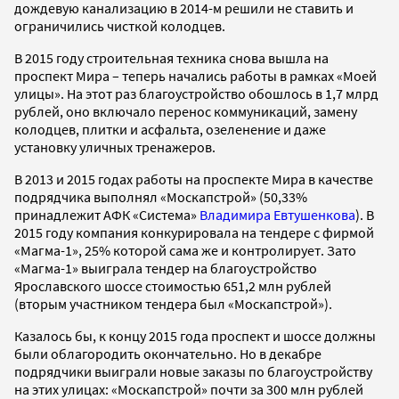
дождевую канализацию в 2014-м решили не ставить и
ограничились чисткой колодцев.
В 2015 году строительная техника снова вышла на
проспект Мира – теперь начались работы в рамках «Моей
улицы». На этот раз благоустройство обошлось в 1,7 млрд
рублей, оно включало перенос коммуникаций, замену
колодцев, плитки и асфальта, озеленение и даже
установку уличных тренажеров.
В 2013 и 2015 годах работы на проспекте Мира в качестве
подрядчика выполнял «Москапстрой» (50,33%
принадлежит АФК «Система»
Владимира Евтушенкова
). В
2015 году компания конкурировала на тендере с фирмой
«Магма-1», 25% которой сама же и контролирует. Зато
«Магма-1» выиграла тендер на благоустройство
Ярославского шоссе стоимостью 651,2 млн рублей
(вторым участником тендера был «Москапстрой»).
Казалось бы, к концу 2015 года проспект и шоссе должны
были облагородить окончательно. Но в декабре
подрядчики выиграли новые заказы по благоустройству
на этих улицах: «Москапстрой» почти за 300 млн рублей