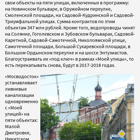
свои объекты на пяти улицах, включенных в программу:
на Новинском бульваре, в Оружейном переулке,
Смоленской площади, на Садовой-Кудринской и Садовой-
Триумфальной улицах. Сумма контрактов по этим
объектам 347 млн рублей. Кроме того, водопроводы чинят
на Солянке, Гоголевском и Зубовском бульварах, Садовой-
Каретной, Садовой-Самотечной, Николоямской улице,
Самотечной площади, Большой Сухаревской площади, в
Большом Ордынском переулке и на шоссе Энтузиастов.
Благоустраивать их «под ключ» в рамках «Моей улицы», то
есть перекапывать снова, будут в 2017-2018 годах.
«Мосводосток»
устанавливает
ливневые
канализации
одновременно
с «Моей
улицей» на
пяти объектах:
Малой
Дмитровке,
Никитском,