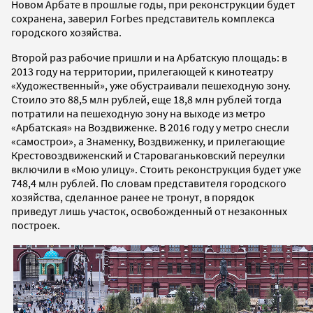
Новом Арбате в прошлые годы, при реконструкции будет
сохранена, заверил Forbes представитель комплекса
городского хозяйства.
Второй раз рабочие пришли и на Арбатскую площадь: в
2013 году на территории, прилегающей к кинотеатру
«Художественный», уже обустраивали пешеходную зону.
Стоило это 88,5 млн рублей, еще 18,8 млн рублей тогда
потратили на пешеходную зону на выходе из метро
«Арбатская» на Воздвиженке. В 2016 году у метро снесли
«самострои», а Знаменку, Воздвиженку, и прилегающие
Крестовоздвиженский и Староваганьковский переулки
включили в «Мою улицу». Стоить реконструкция будет уже
748,4 млн рублей. По словам представителя городского
хозяйства, сделанное ранее не тронут, в порядок
приведут лишь участок, освобожденный от незаконных
построек.