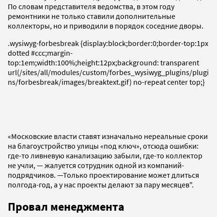
По словам представителя ведомства, в этом году
ремонтники не только ставили дополнительные
коллекторы, но и приводили в порядок соседние дворы.
.wysiwyg-forbesbreak {display:block;border:0;border-top:1px
dotted #ccc;margin-
top:1em;width:100%;height:12px;background: transparent
url(/sites/all/modules/custom/forbes_wysiwyg_plugins/plugi
ns/forbesbreak/images/breaktext.gif) no-repeat center top;}
«Московские власти ставят изначально нереальные сроки
на благоустройство улицы «под ключ», отсюда ошибки:
где-то ливневую канализацию забыли, где-то коллектор
не учли, — жалуется сотрудник одной из компаний-
подрядчиков. —Только проектирование может длиться
полгода-год, а у нас проекты делают за пару месяцев".
Провал менеджмента