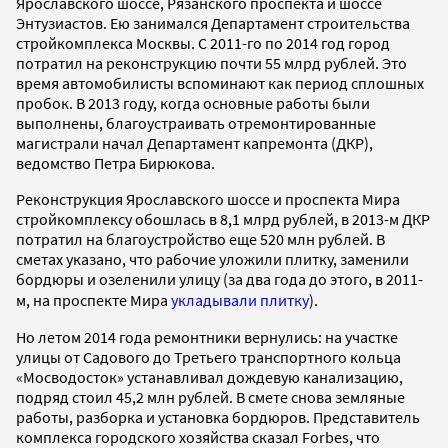
Ярославского шоссе, Рязанского проспекта и шоссе
Энтузиастов. Ею занимался Департамент строительства
стройкомплекса Москвы. С 2011-го по 2014 год город
потратил на реконструкцию почти 55 млрд рублей. Это
время автомобилисты вспоминают как период сплошных
пробок.
В 2013 году, когда основные работы были
выполнены, благоустраивать отремонтированные
магистрали начал Департамент капремонта (ДКР),
ведомство Петра Бирюкова.
Р
еконструкция Ярославского шоссе и проспекта Мира
стройкомплексу обошлась в 8,1 млрд рублей, в 2013-м ДКР
потратил на благоустройство еще 520 млн рублей. В
сметах указано, что рабочие уложили плитку, заменили
бордюры и озеленили улицу (за два года до этого, в 2011-
м, на проспекте Мира
укладывали плитку
).
Но летом 2014 года ремонтники вернулись: на участке
улицы от Садового до Третьего транспортного кольца
«Мосводосток» устанавливал дождевую канализацию,
подряд стоил 45,2 млн рублей. В смете снова земляные
работы, разборка и установка бордюров. Представитель
комплекса городского хозяйства сказал Forbes, что