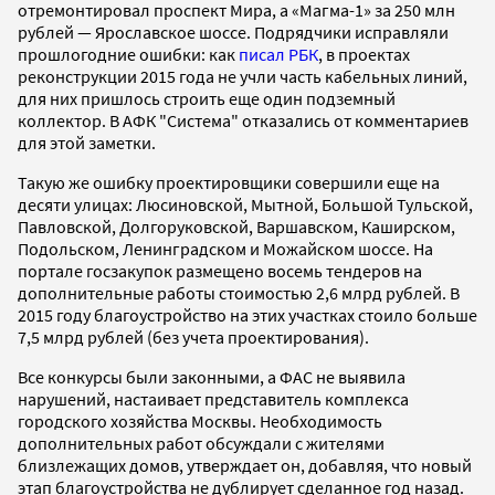
отремонтировал проспект Мира, а «Магма-1» за 250 млн
рублей — Ярославское шоссе. Подрядчики исправляли
прошлогодние ошибки: как
писал РБК
, в проектах
реконструкции 2015 года не учли часть кабельных линий,
для них пришлось строить еще один подземный
коллектор. В АФК "Система" отказались от комментариев
для этой заметки.
Такую же ошибку
проектировщики
совершили еще на
десяти улицах: Люсиновской, Мытной, Большой Тульской,
Павловской, Долгоруковской, Варшавском, Каширском,
Подольском, Ленинградском и Можайском шоссе. На
портале госзакупок размещено восемь тендеров на
дополнительные работы стоимостью 2,6 млрд рублей. В
2015 году благоустройство на этих участках стоило больше
7,5 млрд рублей (без учета проектирования).
Все конкурсы были законными, а ФАС не выявила
нарушений, настаивает представитель комплекса
городского хозяйства Москвы. Необходимость
дополнительных работ обсуждали с жителями
близлежащих домов, утверждает он, добавляя, что новый
этап благоустройства не дублирует сделанное год назад.