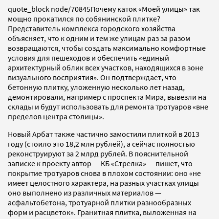
quote_block node/70845
Почему каток «Моей улицы» так
мощно прокатился по собянинской плитке?
Представитель комплекса городского хозяйства
объясняет, что к одним и тем же улицам раз за разом
возвращаются, чтобы создать максимально комфортные
условия для пешеходов и обеспечить «единый
архитектурный облик всех участков, находящихся в зоне
визуального восприятия». Он подтверждает, что
бетонную плитку, уложенную несколько лет назад,
демонтировали, например с проспекта Мира, вывезли на
склады и будут использовать для ремонта тротуаров «вне
пределов центра столицы».
Новый Арбат также частично замостили плиткой в 2013
году (стоило это 18,2 млн рублей), а сейчас полностью
реконструируют за 2 млрд рублей. В пояснительной
записке к проекту автор — КБ «Стрелка» — пишет, что
покрытие тротуаров снова в плохом состоянии: оно «не
имеет целостного характера, на разных участках улицы
оно выполнено из различных материалов —
асфальтобетона, тротуарной плитки разнообразных
форм и расцветок». Гранитная плитка, выложенная на