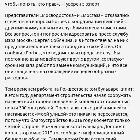
чтобы понять, кто прав», — уверен эксперт.
Представители «Мосводостока» и «Мосгаза» отказались
отвечать на вопросы Forbes о координации действий с
другими коммунальными службами и департаментами.
Все вопросы они попросили адресовать в пресс-службу
мэра Москвы Сергея Собянина, и в итоге отвечал на них
представитель комплекса городского хозяйства. Он
сообщил Forbes, что ведомства и городские службы
постоянно взаимодействуют друг с другом, согласуют
сроки начала работ по замене коммуникаций, и что все
они «нацелены на сокращение нецелесообразных
расходов».
Тем временем работа на Рождественском бульваре кипит:
в этом году Департамент строительства начал сооружать
на нечетной стороне подземный коллектор стоимостью
почти 300 млн рублей. Представитель стройкомплекса
настаивает: с «Моей улицей» это никак не пересекается,
потому что благоустройство в 2016 году коснется только
четной стороны Рождественского бульвара. Достроят
коллектор в мае 2017-го, сообщает информационный
баннер на объекте. Тем же летом Рождественский