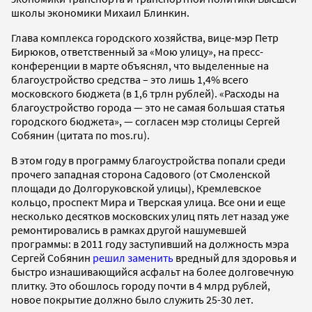
школы экономики Михаил Блинкин.
Глава комплекса городского хозяйства, вице-мэр Петр
Бирюков, ответственный за «Мою улицу», на пресс-
конференции в марте объяснял, что выделенные на
благоустройство средства – это лишь 1,4% всего
московского бюджета (в 1,6 трлн рублей). «Расходы на
благоустройство города — это не самая большая статья
городского бюджета», — согласен мэр столицы Сергей
Собянин (цитата по mos.ru).
В этом году в программу благоустройства попали среди
прочего западная сторона Садового (от Смоленской
площади до Долгоруковской улицы), Кремлевское
кольцо, проспект Мира и Тверская улица. Все они и еще
несколько десятков московских улиц пять лет назад уже
ремонтировались в рамках другой нашумевшей
программы: в 2011 году заступивший на должность мэра
Сергей Собянин
решил заменить
вредный для здоровья и
быстро изнашивающийся асфальт на более долговечную
плитку. Это обошлось городу почти в 4 млрд рублей,
новое покрытие должно было служить 25-30 лет.