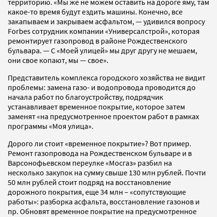
территорию.
«Мы же не можем оставить на дороге яму, там
какое-то время будут ездить машины. Конечно, все
закапываем и закрываем асфальтом,
—
удивился вопросу
Forbes сотрудник компании «Универсалстрой», которая
ремонтирует газопровод в районе Рождественского
бульвара.
—
С «Моей улицей» мы друг другу не мешаем,
они свое копают, мы
—
свое»
.
Представитель комплекса городского хозяйства не видит
проблемы: замена газо- и водопровода проводится до
начала работ по благоустройству, подрядчик
устанавливает временное покрытие, которое затем
заменят «на предусмотренное проектом работ в рамках
программы «Моя улица».
Дорого ли стоит «временное покрытие»? Вот пример.
Ремонт газопровода на Рождественском бульваре и в
Варсонофьевском переулке «Мосгаз» разбил на
несколько закупок на сумму свыше 130 млн рублей. Почти
50 млн рублей стоит подряд на восстановление
дорожного покрытия, еще 34 млн – «сопутствующие
работы»: разборка асфальта, восстановление газонов и
пр. Обновят временное покрытие на предусмотренное