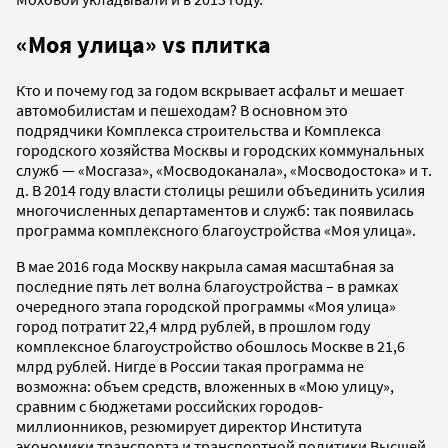
«Моя улица»
vs
плитка
Кто и почему год за годом вскрывает асфальт и мешает
автомобилистам и пешеходам? В основном это
подрядчики Комплекса строительства и Комплекса
городского хозяйства Москвы и городских коммунальных
служб — «Мосгаза», «Мосводоканала», «Мосводостока» и т.
д. В 2014 году власти столицы решили объединить усилия
многочисленных департаментов и служб: так появилась
программа комплексного благоустройства «Моя улица».
В мае 2016 года Москву накрыла самая масштабная за
последние пять лет волна благоустройства – в рамках
очередного этапа городской программы «Моя улица»
город потратит 22,4 млрд рублей, в прошлом году
комплексное благоустройство обошлось Москве в 21,6
млрд рублей.
Нигде в России такая программа не
возможна: объем средств, вложенных в «Мою улицу»,
сравним с бюджетами российских городов-
миллионников, резюмирует директор Института
экономики транспорта и транспортной политики Высшей