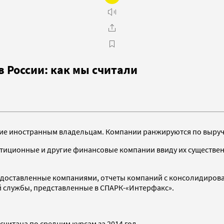
 России: как мы считали
е иностранным владельцам. Компании ранжируются по выручке
естиционные и другие финансовые компании ввиду их существ
едоставленные компаниями, отчеты компаний с консолидиров
й службы, представленные в СПАРК-«Интерфакс».
читана по средним курсам за 2014 год.