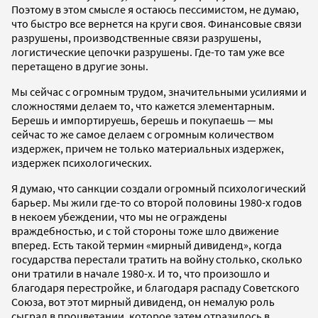
Поэтому в этом смысле я остаюсь пессимистом, не думаю,
что быстро все вернется на круги своя. Финансовые связи
разрушены, производственные связи разрушены,
логистические цепочки разрушены. Где-то там уже все
перетащено в другие зоны.
Мы сейчас с огромным трудом, значительными усилиями и
сложностями делаем то, что кажется элементарным.
Берешь и импортируешь, берешь и покупаешь — мы
сейчас то же самое делаем с огромным количеством
издержек, причем не только материальных издержек,
издержек психологических.
Я думаю, что санкции создали огромный психологический
барьер. Мы жили где-то со второй половины 1980-х годов
в некоем убеждении, что мы не ограждены
враждебностью, и с той стороны тоже шло движение
вперед. Есть такой термин «мирный дивиденд», когда
государства перестали тратить на войну столько, сколько
они тратили в начале 1980-х. И то, что произошло и
благодаря перестройке, и благодаря распаду Советского
Союза, вот этот мирный дивиденд, он немалую роль
сыграл в процветании, которое затем отразилось в