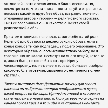
Антоновой почти с религиозным благоговением. Но,
несмотря на то, что эта книга — попытка уйти от религии,
показать какой-то другой ее образ, все равно, конечно,
отношения автора и героини — религиозного свойства.
Так я ее воспринимаю — в качестве объекта своей
религиозной любви.
При этом я понимаю нелепость самого себя в этой роли.
Нелепо было браться за деконструкцию образа, если в
конце концов ты сам подпадаешь под его очарование. Это
некоторым образом обессмысливает твою работу, но я
совершенно не жалею. Несмотря на много вещей, которые
я, может быть, не хотел бы знать про Ирину
Александровну, тем не менее, я гораздо больше приобрел
какого-то благоговения, связанного с ее личностью, чем
утратил».
Также в интервью Льва Данилкина: почему для своего
рассказа он выбрал концепцию воображаемого музея,
какой вопрос он бы задал Ирине Антоновой и кто может
стать героем его новой книги. Полную версию смотрите на
канале Forbes Russia в YouTube и на странице Вконтакте.