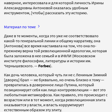
наверное, интересовала и для которой личность Ирины
Александровны Антоновой оказалась удобным
инструментом, [чтобы] рассказать эту историю.
Материал по теме
Даже в те моменты, когда это уже не соответствовало
какой-то генеральной линии и общему нарративу, она
[Антонова] все время настаивала на том, что она по-
прежнему верна той революционной идеологии, которая
была заложена в нее семьей и в ИФЛИ (Московском
институте философии, литературы и истории им.
Чернышевского. —
Forbes
).
Как дочь человека, который чуть ли не с Лениным Зимний
[дворец] брал — не буквально, но очень близко к тому —
превратилась в доверенное лицо Путина, который
позиционирует себя как лицо контрреволюции — вот это
любопытная метаморфоза. Как правило, это происходит с
возрастом или в тот момент, когда революционная элита
оказывается у власти, и власть коррумпирует
естественным образом эту элиту.