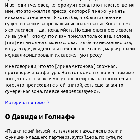
И вот один человек, которому я послал этот текст, ответил
мне, что это «желтая пресса, к которой я не хочу иметь
никакого отношения. Я хотел бы, чтобы эти слова не
существовали и запрещаю их использовать». Конечно же,
я согласился — да, пожалуйста. Но единственное: в своем
ли вы уме? Потому что я вам прислал только ваши слова,
[там] нет ни одного моего слова. Так было несколько раз,
когда люди, увидев свои собственные слова, маркировали
их, квалифицировали их как желтую прессу.
Мне говорили, что это [Ирина Антонова ] сложная,
противоречивая фигура. Но в тот момент я понял: помимо
того, что я осознаю и могу прогнозировать относительно
того, что происходит с этой книгой, есть еще какая-то
сумеречная зона, где все непредсказуемо».
Материал по теме
О Давиде и Голиафе
«Пушкинский [музей] изначально находился в роли и
функции младшего партнера, аутсайдера, по сути, по