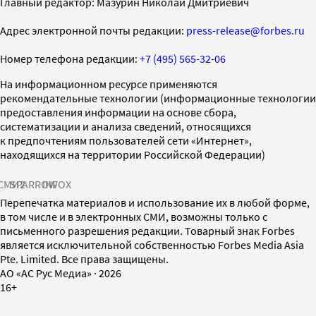
Главный редактор: Мазурин Николай Дмитриевич
Адрес электронной почты редакции:
press-release@forbes.ru
Номер телефона редакции:
+7 (495) 565-32-06
На информационном ресурсе применяются
рекомендательные технологии (информационные технологии
предоставления информации на основе сбора,
систематизации и анализа сведений, относящихся
к предпочтениям пользователей сети «Интернет»,
находящихся на территории Российской Федерации)
СМИ2
SPARROW
INFOX
Перепечатка материалов и использование их в любой форме,
в том числе и в электронных СМИ, возможны только с
письменного разрешения редакции. Товарный знак Forbes
является исключительной собственностью Forbes Media Asia
Pte. Limited. Все права защищены.
AO «АС Рус Медиа»
·
2026
16+