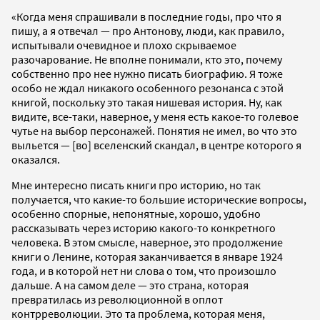
«Когда меня спрашивали в последние годы, про что я
пишу, а я отвечал — про Антонову, люди, как правило,
испытывали очевидное и плохо скрываемое
разочарование. Не вполне понимали, кто это, почему
собственно про нее нужно писать биографию. Я тоже
особо не ждал никакого особенного резонанса с этой
книгой, поскольку это такая нишевая история. Ну, как
видите, все-таки, наверное, у меня есть какое-то голевое
чутье на выбор персонажей. Понятия не имел, во что это
выльется — [во] вселенский скандал, в центре которого я
оказался.
Мне интересно писать книги про историю, но так
получается, что какие-то большие исторические вопросы,
особенно спорные, непонятные, хорошо, удобно
рассказывать через историю какого-то конкретного
человека. В этом смысле, наверное, это продолжение
книги о Ленине, которая заканчивается в январе 1924
года, и в которой нет ни слова о том, что произошло
дальше. А на самом деле — это страна, которая
превратилась из революционной в оплот
контрреволюции. Это та проблема, которая меня,