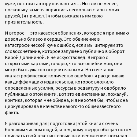
хуже, не стоит автору появляться… Но тем не менее,
поскольку за меня впряглись несколько старых моих
друзей, [я пришел,] чтобы высказать им свою
признательность.
И второе — это касается обвинения, которое я принимаю
довольно близко к сердцу. Это обвинение в
катастрофической куче ошибок, если мы цитируем это
словосочетание, которое запущено публично в оборот
Кирой Долининой. Я не искусствовед. Я играю с
открытыми картами, говорю, что все ошибки мои, они
могут быть ужасно огорчительными. Но сочетание
«катастрофическое количество ошибок» я расцениваю
как диффамацию издательства, которое вложило
определенные усилия, ресурсы в редактуру и одобрило
публикацию этой книги. Вот это единственная, пожалуй,
критика, которая мне обидна, и я не хотел бы, чтобы она
циркулировала в качестве какого-то общеизвестного
факта.
Я разговаривал для [подготовки] этой книги с очень
большим числом людей, и тем, кому твердо обещал потом
прислать свой текст интервью на утверждение, посылал.