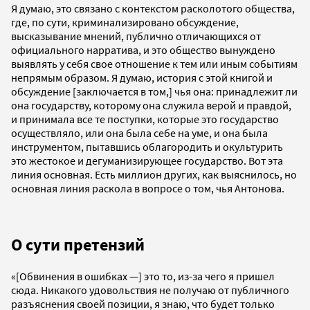
Я думаю, это связано с контекстом расколотого общества,
где, по сути, криминализировано обсуждение,
высказывание мнений, публично отличающихся от
официального нарратива, и это общество вынуждено
выявлять у себя свое отношение к тем или иным событиям
непрямым образом. Я думаю, история с этой книгой и
обсуждение [заключается в том,] чья она: принадлежит ли
она государству, которому она служила верой и правдой,
и принимала все те поступки, которые это государство
осуществляло, или она была себе на уме, и она была
инструментом, пытавшись облагородить и окультурить
это жестокое и дегуманизирующее государство. Вот эта
линия основная. Есть миллион других, как выяснилось, но
основная линия раскола в вопросе о том, чья Антонова.
О сути претензий
«[Обвинения в ошибках —] это то, из-за чего я пришел
сюда. Никакого удовольствия не получаю от публичного
разъяснения своей позиции, я знаю, что будет только