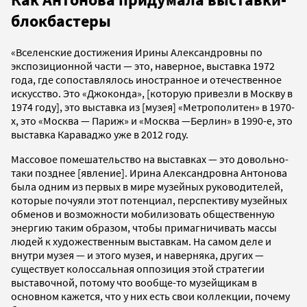
блокбастеры
«Вселенские достижения Ирины Александровны по
экспозиционной части — это, наверное, выставка 1972
года, где сопоставлялось иностранное и отечественное
искусство. Это «Джоконда», [которую привезли в Москву в
1974 году], это выставка из [музея] «Метрополитен» в 1970-
х, это «Москва — Париж» и «Москва —Берлин» в 1990-е, это
выставка Караваджо уже в 2012 году.
Массовое помешательство на выставках — это довольно-
таки позднее [явление]. Ирина Александровна Антонова
была одним из первых в мире музейных руководителей,
которые почуяли этот потенциал, перспективу музейных
обменов и возможности мобилизовать общественную
энергию таким образом, чтобы примагничивать массы
людей к художественным выставкам. На самом деле и
внутри музея — и этого музея, и наверняка, других —
существует колоссальная оппозиция этой стратегии
выставочной, потому что вообще-то музейщикам в
основном кажется, что у них есть свои коллекции, почему