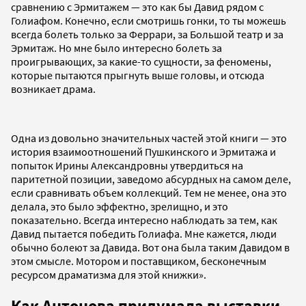
сравнению с Эрмитажем — это как бы Давид рядом с
Голиафом. Конечно, если смотришь гонки, то ты можешь
всегда болеть только за Феррари, за Большой театр и за
Эрмитаж. Но мне было интересно болеть за
проигрывающих, за какие-то сущности, за феномены,
которые пытаются прыгнуть выше головы, и отсюда
возникает драма.
Одна из довольно значительных частей этой книги — это
история взаимоотношений Пушкинского и Эрмитажа и
попыток Ирины Александровны утвердиться на
паритетной позиции, заведомо абсурдных на самом деле,
если сравнивать объем коллекций. Тем не менее, она это
делала, это было эффектно, зрелищно, и это
показательно. Всегда интересно наблюдать за тем, как
Давид пытается победить Голиафа. Мне кажется, люди
обычно болеют за Давида. Вот она была таким Давидом в
этом смысле. Мотором и поставщиком, бесконечным
ресурсом драматизма для этой книжки».
Как Антонова придумала выставки-