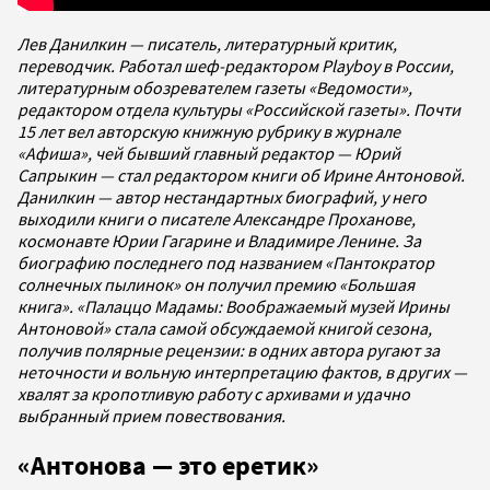
Лев Данилкин — писатель, литературный критик,
переводчик. Работал шеф-редактором Playboy в России,
литературным обозревателем газеты «Ведомости»,
редактором отдела культуры «Российской газеты». Почти
15 лет вел авторскую книжную рубрику в журнале
«Афиша», чей бывший главный редактор — Юрий
Сапрыкин — стал редактором книги об Ирине Антоновой.
Данилкин — автор нестандартных биографий, у него
выходили книги о писателе Александре Проханове,
космонавте Юрии Гагарине и Владимире Ленине. За
биографию последнего под названием «Пантократор
солнечных пылинок» он получил премию «Большая
книга». «Палаццо Мадамы: Воображаемый музей Ирины
Антоновой» стала самой обсуждаемой книгой сезона,
получив полярные рецензии: в одних автора ругают за
неточности и вольную интерпретацию фактов, в других —
хвалят за кропотливую работу с архивами и удачно
выбранный прием повествования.
«Антонова — это еретик»