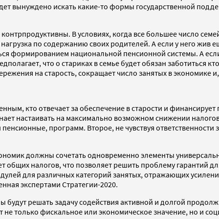
удет вынуждено искать какие-то формы государственной подде
нтрпродуктивны. В условиях, когда все большее число семей
нагрузка по содержанию своих родителей. А если у него жив е
я формированием национальной пенсионной системы. А если че
олагает, что о стариках в семье будет обязан заботиться кто
ежения на старость, сокращает число занятых в экономике и, 
венным, кто отвечает за обеспечение в старости и финансирует
инает настаивать на максимально возможном снижении налого
пенсионные, программ. Второе, не чувствуя ответственности 
ономик должны сочетать одновременно элементы универсальнос
ет общих налогов, что позволяет решить проблему гарантий 
одулей для различных категорий занятых, отражающих усилен
енная экспертами Стратегии-2020.
ы будут решать задачу содействия активной и долгой продолжи
 не только фискальное или экономическое значение, но и соц