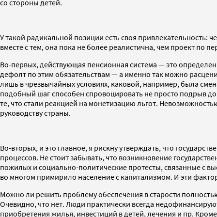
со стороны детей.
У такой радикальной позиции есть своя привлекательность: че
вместе с тем, она пока не более реалистична, чем проект п
Во-первых, действующая пенсионная система — это определе
дефолт по этим обязательствам — а именно так можно расцен
лишь в чрезвычайных условиях, каковой, например, была смен
подобный шаг способен спровоцировать не просто подрыв дове
те, что стали реакцией на монетизацию льгот. Невозможность
руководству страны.
Во-вторых, и это главное, я рискну утверждать, что государ
процессов. Не стоит забывать, что возникновение государст
пожилых и социально-политические протесты, связанные с в
во многом примирило население с капитализмом. И эти фактор
Можно ли решить проблему обеспечения в старости полностью
Очевидно, что нет. Люди практически всегда недофинансирую
приобретения жилья, инвестиций в детей, лечения и пр. Кром