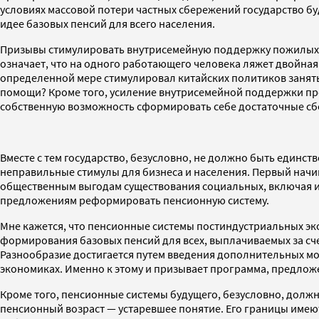
условиях массовой потери частных сбережений государство б
идее базовых пенсий для всего населения.
Призывы стимулировать внутрисемейную поддержку пожилых ко
означает, что на одного работающего человека ляжет двойная 
определенной мере стимулировал китайских политиков занятьс
помощи? Кроме того, усиление внутрисемейной поддержки предп
собственную возможность сформировать себе достаточные сбер
Вместе с тем государство, безусловно, не должно быть единст
неправильные стимулы для бизнеса и населения. Первый нач
общественным выгодам существования социальных, включая и 
предложениям реформировать пенсионную систему.
Мне кажется, что пенсионные системы постиндустриальных эк
формирования базовых пенсий для всех, выплачиваемых за сч
Разнообразие достигается путем введения дополнительных м
экономиках. Именно к этому и призывает программа, предлож
Кроме того, пенсионные системы будущего, безусловно, должн
пенсионный возраст — устаревшее понятие. Его границы имеют