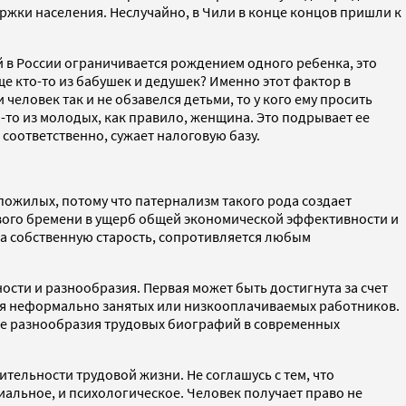
ржки населения. Неслучайно, в Чили в конце концов пришли к
 в России ограничивается рождением одного ребенка, это
ще кто-то из бабушек и дедушек? Именно этот фактор в
ловек так и не обзавелся детьми, то у кого ему просить
-то из молодых, как правило, женщина. Это подрывает ее
соответственно, сужает налоговую базу.
 пожилых, потому что патернализм такого рода создает
вого бремени в ущерб общей экономической эффективности и
за собственную старость, сопротивляется любым
ти и разнообразия. Первая может быть достигнута за счет
для неформально занятых или низкооплачиваемых работников.
ие разнообразия трудовых биографий в современных
тельности трудовой жизни. Не соглашусь с тем, что
иальное, и психологическое. Человек получает право не