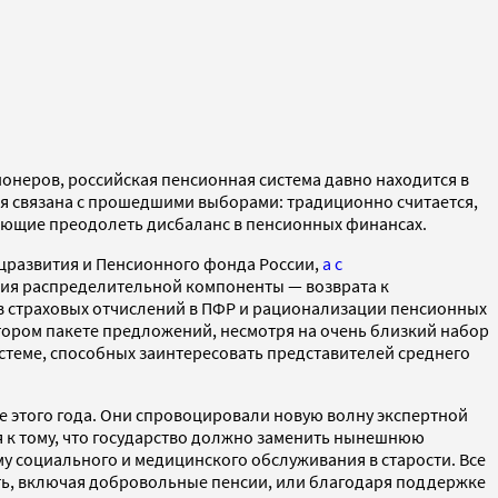
неров, российская пенсионная система давно находится в
емя связана с прошедшими выборами: традиционно считается,
ляющие преодолеть дисбаланс в пенсионных финансах.
цразвития и Пенсионного фонда России,
а с
ения распределительной компоненты — возврата к
ов страховых отчислений в ПФР и рационализации пенсионных
тором пакете предложений, несмотря на очень близкий набор
стеме, способных заинтересовать представителей среднего
е этого года. Они спровоцировали новую волну экспертной
ся к тому, что государство должно заменить нынешнюю
у социального и медицинского обслуживания в старости. Все
ть, включая добровольные пенсии, или благодаря поддержке