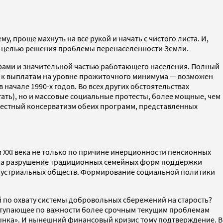
, проще махнуть на все рукой и начать с чистого листа. И,
ы с целью решения проблемы перенаселенности Земли.
рами и значительной частью работающего населения. Полный
ей к выплатам на уровне прожиточного минимума — возможен
начале 1990-х годов. Во всех других обстоятельствах
ать), но и массовые социальные протесты, более мощные, чем
звестный консерватизм обеих программ, представленных
м XXI века не только по причине инерционности пенсионных
ом на разрушение традиционных семейных форм поддержки
ндустриальных обществ. Формирование социальной политики
 по охвату системы добровольных сбережений на старость?
 уступающее по важности более срочным текущим проблемам
рынка». И нынешний финансовый кризис тому подтверждение. В