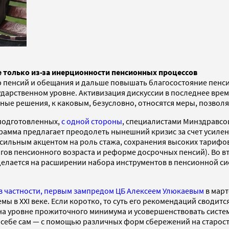
е только из-за инерционности пенсионных процессов
пенсий и обещания и дальше повышать благосостояние пенсио
осударственном уровне. Активизация дискуссии в последнее вр
рные решения, к каковым, безусловно, относятся меры, позво
 подготовленных,
с одной стороны
, специалистами Минздравсо
грамма предлагает преодолеть нынешний кризис за счет усил
е сильным акцентом на роль стажа, сохранения высоких тариф
гов пенсионного возраста и реформе досрочных пенсий). Во в
елается на расширении набора инструментов в пенсионной си
 частности, первым зампредом ЦБ Алексеем Улюкаевым
в март
ы в XXI веке. Если коротко, то суть его рекомендаций сводит
на уровне прожиточного минимума и усовершенствовать систем
 себе сам — с помощью различных форм сбережений на старос