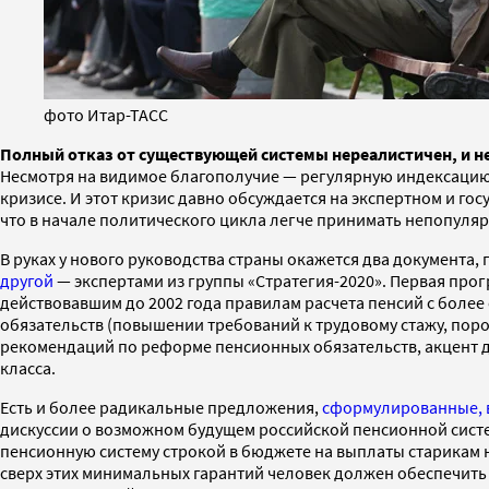
фото Итар-ТАСС
Полный отказ от существующей системы нереалистичен, и н
Несмотря на видимое благополучие — регулярную индексацию 
кризисе. И этот кризис давно обсуждается на экспертном и г
что в начале политического цикла легче принимать непопуля
В руках у нового руководства страны окажется два документа,
другой
— экспертами из группы «Стратегия-2020». Первая про
действовавшим до 2002 года правилам расчета пенсий с боле
обязательств (повышении требований к трудовому стажу, поро
рекомендаций по реформе пенсионных обязательств, акцент д
класса.
Есть и более радикальные предложения,
сформулированные, в
дискуссии о возможном будущем российской пенсионной систем
пенсионную систему строкой в бюджете на выплаты старикам 
сверх этих минимальных гарантий человек должен обеспечить