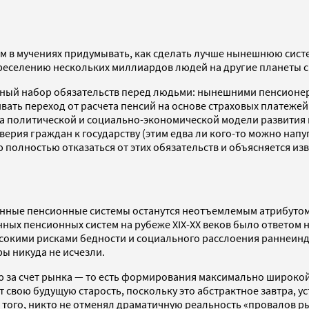
м в мучениях придумывать, как сделать лучше нынешнюю систему
о переселению нескольких миллиардов людей на другие планет
нный набор обязательств перед людьми: нынешними пенсионе
ивать переход от расчета пенсий на основе страховых платеж
а политической и социально-экономической модели развития в 
рия граждан к государству (этим едва ли кого-то можно напуг
ю полностью отказаться от этих обязательств и объясняется и
ственные пенсионные системы останутся неотъемлемым атрибуто
венных пенсионных систем на рубеже XIX-XX веков было ответ
ысокими рисками бедности и социального расслоения раннеи
ы никуда не исчезли.
 за счет рынка — то есть формирования максимально широкой
т свою будущую старость, поскольку это абстрактное завтра,
е того, никто не отменял драматичную реальность «провалов 