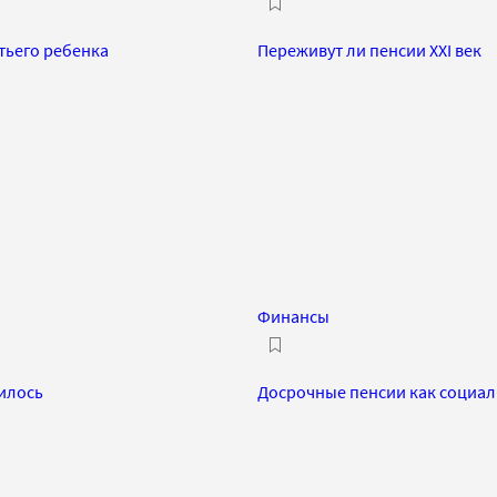
тьего ребенка
Переживут ли пенсии XXI век
Финансы
чилось
Досрочные пенсии как социал