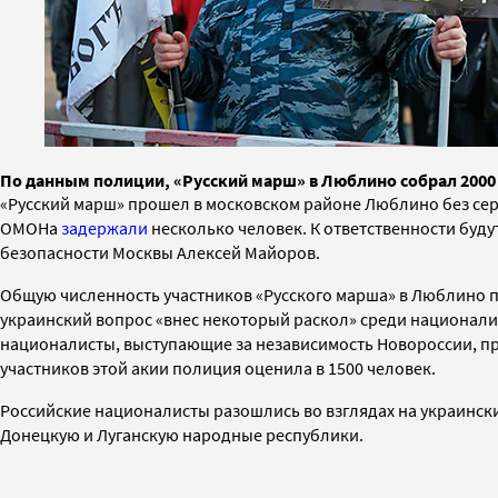
По данным полиции, «Русский марш» в Люблино собрал 2000 
«Русский марш» прошел в московском районе Люблино без се
ОМОНа
задержали
несколько человек.
К ответственности буд
безопасности Москвы Алексей Майоров.
Общую численность участников «Русского марша» в Люблино п
украинский вопрос «внес некоторый раскол» среди националис
националисты, выступающие за
независимость Новороссии,
пр
участников этой акии полиция оценила в 1500 человек.
Российские националисты разошлись во взглядах на украинс
Донецкую и Луганскую народные республики.