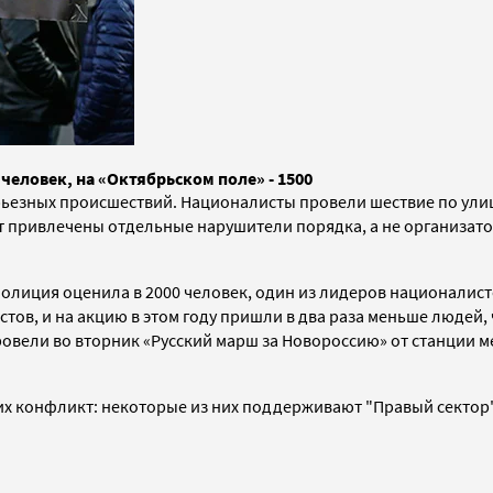
человек, на «Октябрьском поле» - 1500
рьезных происшествий.
Националисты провели шествие по улиц
ут привлечены отдельные нарушители порядка, а не организат
олиция оценила в 2000 человек, один из лидеров националист
тов, и на акцию в этом году пришли в два раза меньше людей,
овели во вторник «Русский марш за Новороссию» от станции м
ких конфликт: некоторые из них поддерживают "Правый секто