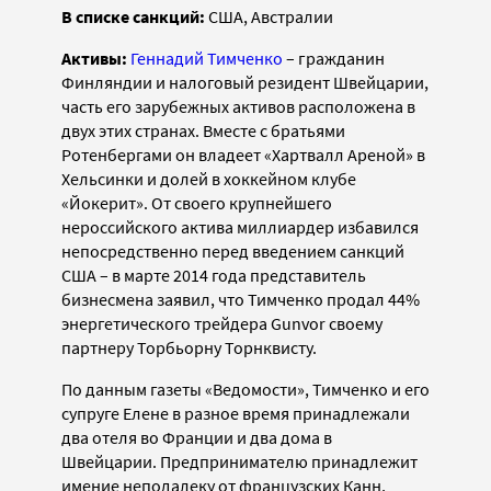
В списке санкций:
CША, Австралии
Активы:
Геннадий Тимченко
– гражданин
Финляндии и налоговый резидент Швейцарии,
часть его зарубежных активов расположена в
двух этих странах. Вместе с братьями
Ротенбергами он владеет «Хартвалл Ареной» в
Хельсинки и долей в хоккейном клубе
«Йокерит». От
своего
крупнейшего
нероссийского актива миллиардер избавился
непосредственно перед введением санкций
США – в марте 2014 года представитель
бизнесмена заявил, что Тимченко продал 44%
энергетического трейдера Gunvor своему
партнеру Торбьорну Торнквисту.
По данным газеты «Ведомости», Тимченко и его
супруге Елене в разное время принадлежали
два отеля во Франции и два дома в
Швейцарии. Предпринимателю принадлежит
имение неподалеку от французских Канн,