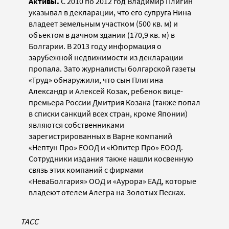
Активы.
С 2010 по 2012 год Владимир Плигин
указывал в декларации, что его супруга Нина
владеет земельным участком (500 кв. м) и
объектом в дачном здании (170,9 кв. м) в
Болгарии. В 2013 году информация о
зарубежной недвижимости из декларации
пропала. Зато журналисты болгарской газеты
«Труд» обнаружили, что сын Плигина
Александр и Алексей Козак, ребенок вице-
премьера России Дмитрия Козака (также попал
в списки санкций всех стран, кроме Японии)
являются собственниками
зарегистрированных в Варне компаний
«Нептун Про» ЕООД и «Юпитер Про» ЕООД.
Сотрудники издания также нашли косвенную
связь этих компаний с фирмами
«НеваБолгария» ООД и «Аурора» ЕАД, которые
владеют отелем Алегра на Золотых Песках.
ТАСС