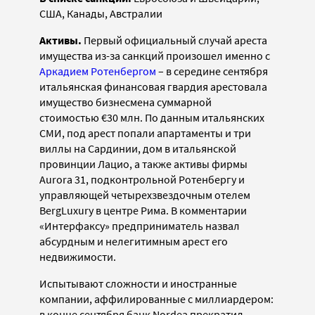
США, Канады, Австралии
Активы.
Первый официальный случай ареста
имущества из-за санкций произошел именно с
Аркадием Ротенбергом
– в середине сентября
итальянская финансовая гвардия арестовала
имущество бизнесмена суммарной
стоимостью
€
30 млн. По данным итальянских
СМИ, под арест попали апартаменты и три
виллы на Сардинии, дом в итальянской
провинции Лацио, а также активы фирмы
Aurora 31, подконтрольной Ротенбергу и
управляющей четырехзвездочным отелем
BergLuxury в центре Рима.
В комментарии
«Интерфаксу» предприниматель назвал
абсурдным и нелегитимным арест его
недвижимости.
Испытывают сложности и иностранные
компании, аффилированные с миллиардером:
в конце сентября банк Nordea прекратил