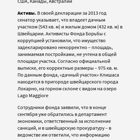
США, Канады, Австралии
Активы.
В своей декларации за 2013 год
сенатор указывает, что владеет дачным
участком (543 кв. м) и жилым домом (432 кв. м) в
Швейцарии. Активисты Фонда Борьбы с
коррупцией установили, что имущество
задекларировано некорректно – площадь,
занимаемая постройками, не учтена в общей
площади участка. Согласно официальной
выписке, его корректные размеры – 975 кв. м.
По данным фонда, «дачный участок» Клишаса
находится в пригороде швейцарского города
Локарно, на горном склоне с видом на озеро
Lago Maggiore
Сотрудники фонда заявили, что в конце
сентября уже обратились в департамент
экономики, ответственный за исполнение
санкций, и в швейцарскую прокуратуру – в
ведомстве им ответили, что информацию