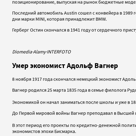
позиционирование, выпуская на рынок бюджетные модел
Последний автомобиль Austin сошел с конвейера в 1989 г
дни марки MINI, которая принадлежит BMW.
Герберг Остин скончался в 1941 году от сердечного прист
Diomedia
·
Alamy
·
INTERFOTO
Умер экономист Адольф Вагнер
8 ноября 1917 года скончался немецкий экономист Адоль
Вагнер родился 25 марта 1835 года в семье филолога Ру
Экономикой он начал заниматься после школы и уже в 1
До Первой мировой войны Вагнер преподавал в Высшей шк
В этот период его проекты по кредитно-денежной полит
экономистов эпохи Бисмарка.