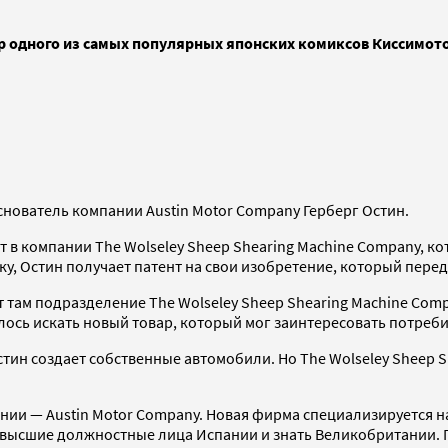
р одного из самых популярных японских комиксов Киссимото
основатель компании Austin Motor Company Герберг Остин.
ает в компании The Wolseley Sheep Shearing Machine Company,
у, Остин получает патент на свои изобретение, который перед
 там подразделение The Wolseley Sheep Shearing Machine Com
шлось искать новый товар, который мог заинтересовать потреби
ин создает собственные автомобили. Но The Wolseley Sheep S
ании — Austin Motor Company. Новая фирма специализируется 
, высшие должностные лица Испании и знать Великобритании. 