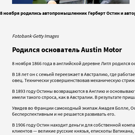
8 ноября родились автопромышленник Герберт Остин и авто
Fotobank
·
Getty Images
Родился основатель Austin Motor
8 ноября 1866 года в английской деревне Литл родился 
В 18 лет он с семьей переезжает в Австралию, где работ
овец. Технически усовершенствовав механическую стрижк
В 1893 году Остины возвращаются в Англию и основывают
имели такого спроса, как в Австралии. В результате при
Увидев во Франции самоходный экипаж Амадея Болле, Ост
бесперспективным и не решается развивать его.
В 1906 году Остин находит деньги для собственной комп
клиентов — великие русские князья, епископы Ватикана