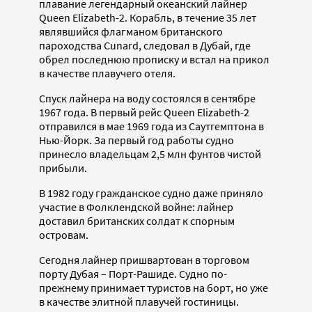
плавание легендарный океанский лайнер
Queen Elizabeth-2. Корабль, в течение 35 лет
являвшийся флагманом британского
пароходства Cunard, следовал в Дубай, где
обрел последнюю прописку и встал на прикол
в качестве плавучего отеля.
Спуск лайнера на воду состоялся в сентябре
1967 года. В первый рейс Queen Elizabeth-2
отправился в мае 1969 года из Саутгемптона в
Нью-Йорк. За первый год работы судно
принесло владельцам 2,5 млн фунтов чистой
прибыли.
В 1982 году гражданское судно даже приняло
участие в Фолклендской войне: лайнер
доставил британских солдат к спорным
островам.
Сегодня лайнер пришвартован в торговом
порту Дубая – Порт-Рашиде. Судно по-
прежнему принимает туристов на борт, но уже
в качестве элитной плавучей гостиницы.