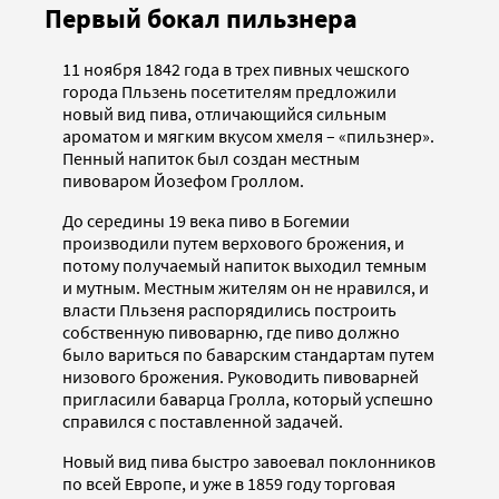
Первый бокал пильзнера
11 ноября 1842 года в трех пивных чешского
города Пльзень посетителям предложили
новый вид пива, отличающийся сильным
ароматом и мягким вкусом хмеля – «пильзнер».
Пенный напиток был создан местным
пивоваром Йозефом Гроллом.
До середины 19 века пиво в Богемии
производили путем верхового брожения, и
потому получаемый напиток выходил темным
и мутным. Местным жителям он не нравился, и
власти Пльзеня распорядились построить
собственную пивоварню, где пиво должно
было вариться по баварским стандартам путем
низового брожения. Руководить пивоварней
пригласили баварца Гролла, который успешно
справился с поставленной задачей.
Новый вид пива быстро завоевал поклонников
по всей Европе, и уже в 1859 году торговая