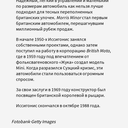
Надежный, легкий в управлении и маленький
по размерам автомобиль как нельзя лучше
подходил для тесных переполненных
британских улочек.
Morris Minor
стал первым
британским автомобилем, перешагнувшим
миллионный рубеж продаж.
В начале 1950-х Иссигонис занялся
собственными проектами, однако затем
поступил на работу в корпорацию
British Moto
,
где в 1959 году под впечатлением от
фольксвагеновского «Жука» создал модель
Mini. Когда разразился Суэцкий кризис, эти
автомобили стали пользоваться огромным
спросом.
За свои заслуги в 1969 году конструктор был
посвящен британской королевой в рыцари.
Иссигонис скончался в октябре 1988 года.
Fotobank
·
Getty Images