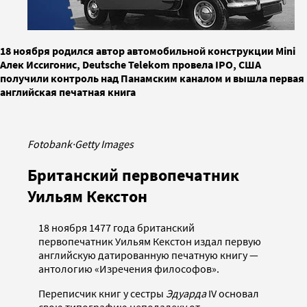
18 ноября родился автор автомобильной конструкции Mini
Алек Иссигонис, Deutsche Telekom провела IPO, США
получили контроль над Панамским каналом и вышла первая
английская печатная книга
Fotobank
·
Getty Images
Британский первопечатник
Уильям Кекстон
18 ноября 1477 года британский
первопечатник Уильям Кекстон издал первую
английскую датированную печатную книгу —
антологию «Изречения философов».
Переписчик книг у сестры
Эдуарда
IV основал
свою типографию неподалеку от