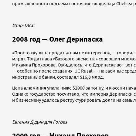
промышленного подъема состояние владельца Сhelsea рос
Итар-ТАСС
2008 год — Олег Дерипаска
«Просто «купить-продать» нам не интересно», — говорил О
млрд). Тогда глава «Базового элемента» совершил множе
Михаила Прохорова. Ожидалось, что Дерипаска вот-вот со
— особенно после создания UC Rusal, — на заемные сред
иностранные банки, составлял $16,8 млрд.
Цена алюминия упала ниже $2000 за тонну, и к осени нач
Однако государство посчитало, что империя Дерипаски с
и бизнесмену удалось реструктурировать долги на семь л
Евгения Дудин для Forbes
2009 год — Михаил Прохоров