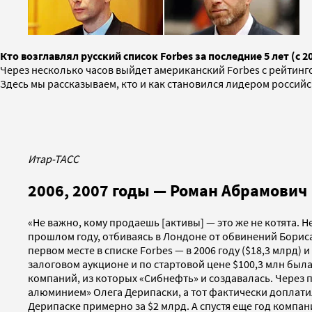
Кто возглавлял русский список Forbes за последние 5 лет (с 2
Через несколько часов выйдет американский Forbes с рейтинг
Здесь мы рассказываем, кто и как становился лидером российско
Итар-ТАСС
2006, 2007 годы — Роман Абрамович
«Не важно, кому продаешь [активы] — это же не котята. Н
прошлом году, отбиваясь в Лондоне от обвинений Бориса
первом месте в списке Forbes — в 2006 году ($18,3 млрд) 
залоговом аукционе и по стартовой цене $100,3 млн бы
компаний, из которых «Сибнефть» и создавалась. Через 
алюминием» Олега Дерипаски, а тот фактически доплати
Дерипаске примерно за $2 млрд. А спустя еще год компан