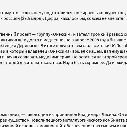
Потому что, если к нему подготовился, пожираешь конкурентов 
х россиян ($9,5 млрд). Цифра, казалось бы, совсем не впечат
обственный проект — группу «Онэксим» и затеял громкий разво
 активов шли долго и медленно, но в апреле 2008 года бывши
%) еще и Дерипаске. В итоге покупателем стал все-таки UC Rus
ки и в который владелец «Онэксима» вошел с кэшем, дал ему ша
и начал создавать медиаимперию. Но остаться на второй срок во
 во второй десяточке оказаться. Надо быть скромнее. Да и ож
омпании», — таков один из принципов Владимира Лисина. Он и
 преимуществом Новолипецкого металлургического комбината в
низацией основных мощностей, обеспеченностью сырьем и нац