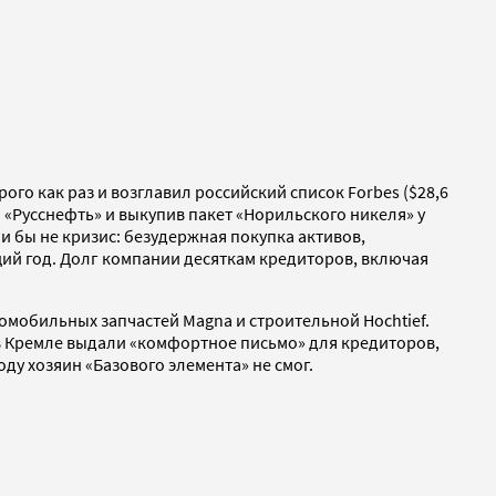
ого как раз и возглавил российский список Forbes ($28,6
 «Русснефть» и выкупив пакет «Норильского никеля» у
ли бы не кризис: безудержная покупка активов,
щий год. Долг компании десяткам кредиторов, включая
томобильных запчастей Magna и строительной Hochtief.
 в Кремле выдали «комфортное письмо» для кредиторов,
оду хозяин «Базового элемента» не смог.