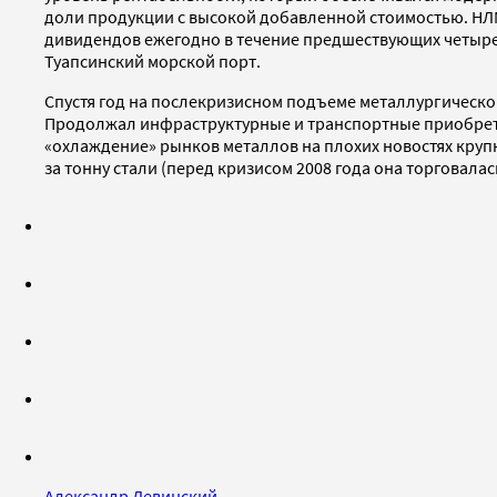
доли продукции с высокой добавленной стоимос­тью. НЛ
дивидендов ежегодно в течение предшествующих четырех
Туапсинский морской порт.
Спустя год на послекризисном подъеме металлургическог
Продолжал инфраструктурные и транспортные приобретен
«охлаждение» рынков металлов на плохих новостях круп
за тонну стали (перед кризисом 2008 года она торговала
Александр Левинский