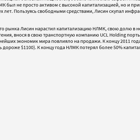
МК был не просто активом с высокой капитализацией, но и при
 лет. Пользуясь свободными средствами, Лисин скупал инфра
о рынка Лисин нарастил капитализацию НЛМК, свою долю в нем
ия, внося в свою транспортную компанию UCL Holding порты в
нейших экономик мира повлияло на продажи. К концу 2011 го
сь дороже $1100). К концу года НЛМК потерял более 50% капита