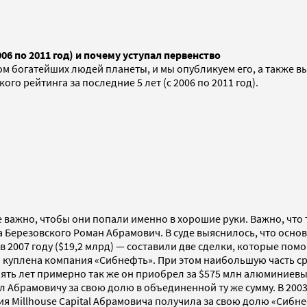
006 по 2011 год) и почему уступал первенство
ом богатейших людей планеты, и мы опубликуем его, а также 
го рейтинга за последние 5 лет (с 2006 по 2011 год).
е важно, чтобы они попали именно в хорошие руки. Важно, что т
 Березовского Роман Абрамович. В суде выяснилось, что осно
и в 2007 году ($19,2 млрд) — составили две сделки, которые по
ла куплена компания «Сибнефть». При этом наибольшую часть с
пять лет примерно так же он приобрел за $575 млн алюминиев
л Абрамовичу за свою долю в объединенной ту же сумму. В 20
ия Millhouse Capital Абрамовича получила за свою долю «Сибне