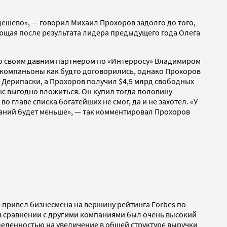
дешево», — говорил Михаил Прохоров задолго до того,
ляющая после результата лидера предыдущего года Олега
д со своим давним партнером по «Интерросу» Владимиром
е компаньоны как будто договорились, однако Прохоров
al Дерипаски, а Прохоров получил $4,5 млрд свободных
нс выгодно вложиться. Он купил тогда половину
 главе списка богатейших не смог, да и не захотел. «У
иданий будет меньше», — так комментировал Прохоров
 привел бизнесмена на вершину рейтинга Forbes по
 сравнении с други­ми компаниями был очень высокий
еленностью на увеличение в общей структуре выручки