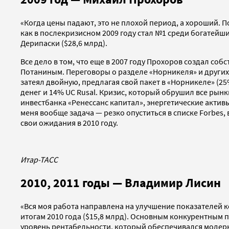
«Когда цены падают, это не плохой период, а хороший. 
как в послекризисном 2009 году стал №1 среди богатейши
Дерипаски ($28,6 млрд).
Все дело в том, что еще в 2007 году Прохоров создал с
Потаниным. Переговоры о разделе «Норникеля» и других
затеял двойную, предлагая свой пакет в «Норникеле» (25
денег и 14% UC Rusal. Кризис, который обрушил все рын
инвестбанка «Ренессанс капитал», энергетические активы 
меня вообще задача — резко опуститься в списке Forbes,
свои ожидания в 2010 году.
Итар-ТАСС
2010, 2011 годы — Владимир Лисин
«Вся моя работа направлена на улучшение показателей к
итогам 2010 года ($15,8 млрд). Основным конкурентным
уровень рентабельности, который обеспечивался модер