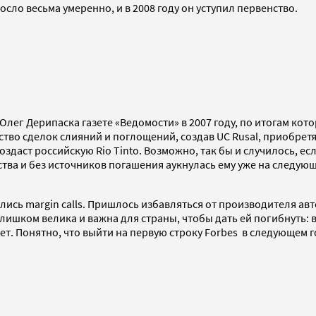
ло весьма умеренно, и в 2008 году он уступил первенство.
лег Дерипаска газете «Ведомости» в 2007 году, по итогам котор
ство сделок слияний и поглощений, создав UC Rusal, приобретя
здаст российскую Rio Tinto. Возможно, так бы и случилось, ес
ства и без источников погашения аукнулась ему уже на следую
ались margin calls. Пришлось избавляться от производителя ав
лишком велика и важна для страны, чтобы дать ей погибнуть:
ет. Понятно, что выйти на первую строку Forbes в следующем г