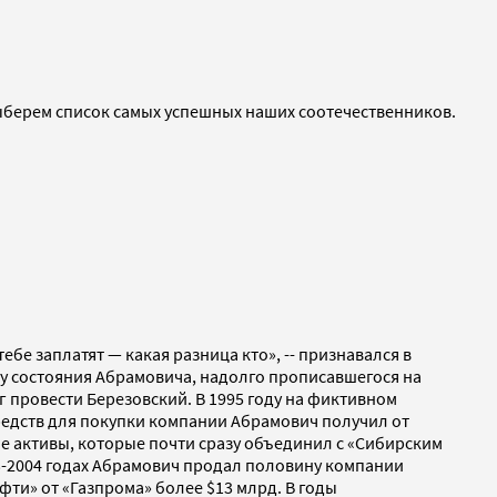
выберем список самых успешных наших соотечественников.
ебе заплатят — какая разница кто», -- признавался в
ву состояния Абрамовича, надолго прописавшегося на
мог провести Березовский. В 1995 году на фиктивном
редств для покупки компании Абрамович получил от
ые активы, которые почти сразу объединил с «Сибирским
03-2004 годах Абрамович продал половину компании
фти» от «Газпрома» более $13 млрд. В годы