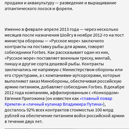
продажи и аквакультуру — разведение и выращивание
атлантического лосося и форели.
Именно в феврале-апреле 2013 года — через несколько
месяцев после назначения Шойгу в ноябре 2012-го на пост
министра обороны — «Русское море» заключило
контракты на поставку рыбы для армии, говорят
собеседники Forbes. Как рассказывает один из них,
«Русское море» поставляет военным треску, минтай,
пикшу и другие сорта дешевой рыбы. Контракты
заключались не напрямую с Министерством обороны или
его структурами, а с компаниями-аутсорсерами, которые
выполняют заказ Минобороны, обеспечивая российскую
армию питанием, добавляет собеседник Forbes. В декабре
2012 года компаниям, аффилированным с «Конкордом»
Евгения Пригожина (он известен как
«главный повар
Кремля» и «личный кулинар Владимира Путина»
),
досталось 92% всех контрактов стоимостью 100 млрд
рублей на обеспечение питанием войск российской армии
в течение двух лет.