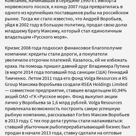
Компания, начинавшая в середине 1990-х с импорта
норвежского лосося, к концу 2007 года превратилась в
одного из крупнейших поставщиков рыбы на российском
рынке. Тогда же стало известно, что Андрей Воробьев,
уйдя в 2002 году в большую политику, продал свою долю
младшему брату Максиму, который стал единоличным
владельцем «Русского моря».
Кризис 2008 года подкосил финансовое благополучие
компании: кредиты стали дороги, а покупатели
увеличили отсрочки платежей. Казалось, ей не избежать
краха. На помощь пришел давний друг Владимира Путина
(в марте 2014 года попавший под санкции США) Геннадий
Тимченко. Летом 2011 года его фонд Volga Resources и RS
Group Максима Воробьева создали RSEA Holdings Limited
— совместное предприятие, ставшее владельцем 60,94%
акций ОАО «ГК «Русское море». Фонд выкупил акции
лично у Воробьева за 1,6 млрд рублей. Volga Resources
привлекала возможность построить самую успешную
рыбную компанию, рассказывал Forbes Максим Воробьев
в 2013 году. С тех пор дела группы стали налаживаться:
ставший убыточным рыбоперерабатывающий бизнес был
продан в начале 2013 года, ставку сделали на оптовые