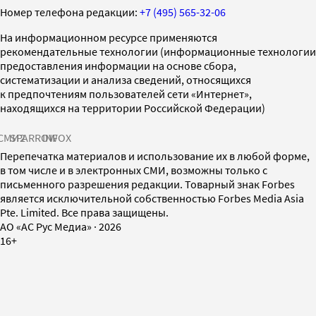
Номер телефона редакции:
+7 (495) 565-32-06
На информационном ресурсе применяются
рекомендательные технологии (информационные технологии
предоставления информации на основе сбора,
систематизации и анализа сведений, относящихся
к предпочтениям пользователей сети «Интернет»,
находящихся на территории Российской Федерации)
СМИ2
SPARROW
INFOX
Перепечатка материалов и использование их в любой форме,
в том числе и в электронных СМИ, возможны только с
письменного разрешения редакции. Товарный знак Forbes
является исключительной собственностью Forbes Media Asia
Pte. Limited. Все права защищены.
AO «АС Рус Медиа»
·
2026
16+