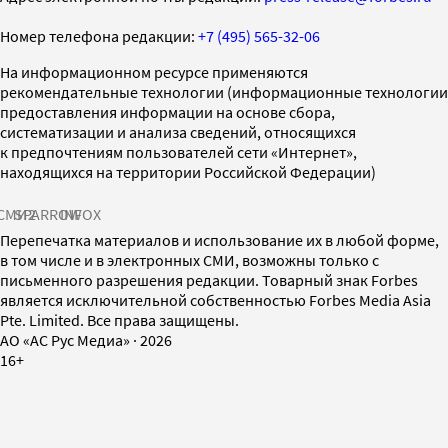
Номер телефона редакции:
+7 (495) 565-32-06
На информационном ресурсе применяются
рекомендательные технологии (информационные технологии
предоставления информации на основе сбора,
систематизации и анализа сведений, относящихся
к предпочтениям пользователей сети «Интернет»,
находящихся на территории Российской Федерации)
СМИ2
SPARROW
INFOX
Перепечатка материалов и использование их в любой форме,
в том числе и в электронных СМИ, возможны только с
письменного разрешения редакции. Товарный знак Forbes
является исключительной собственностью Forbes Media Asia
Pte. Limited. Все права защищены.
AO «АС Рус Медиа»
·
2026
16+