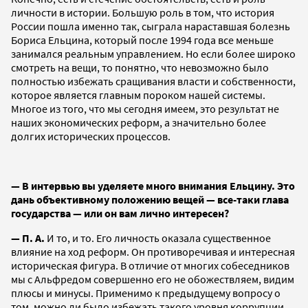
личности в истории. Большую роль в том, что история
России пошла именно так, сыграла нараставшая болезнь
Бориса Ельцина, который после 1994 года все меньше
занимался реальным управлением. Но если более широко
смотреть на вещи, то понятно, что невозможно было
полностью избежать сращивания власти и собственности,
которое является главным пороком нашей системы.
Многое из того, что мы сегодня имеем, это результат не
наших экономических реформ, а значительно более
долгих исторических процессов.
— В интервью вы уделяете много внимания Ельцину. Это
дань объективному положению вещей — все-таки глава
государства — или он вам лично интересен?
— П. А.
И то, и то. Его личность оказала существенное
влияние на ход реформ. Он противоречивая и интересная
историческая фигура. В отличие от многих собеседников
мы с Альфредом совершенно его не обожествляем, видим
плюсы и минусы. Применимо к предыдущему вопросу о
том, можно ли было избежать такого уровня коррупции,