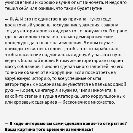
учился в Чили и хорошо изучил опыт Пиночета. И недолго
тешил себя иллюзиями, что таким будет Путин.
— П. А.
И это не единственная причина. Нужен еще
достаточный уровень послушания, уважения к закону —
тогда у авторитарного лидера что-то получается. В стране,
где не исполняется закон, только демократические
процедуры дают шанс на изменения. В ином случае
приходится винтить головы, чтобы что-то заработало,
чтобы население подчинилось лидеру. А у нас этот путь
ведет к большой крови. К тому же авторитаризм создает
массу соблазнов. Пиночет сделал много гадостей, но его
точно не обвиняют в коррупции. Если посмотреть на
зарубежную историю, то все успешные опыты
авторитарных модернизаций уместятся на пальцах одной
руки — Корея, Сингапур Ли Куан Ю, Чили Пиночета, в
какой-то степени Турция Ататюрка. Зато коррупционных
или кровавых сценариев — бесконечное множество.
— В ходе интервью вы сами сделали какие-то открытия?
Ваша картина того времени изменилась?