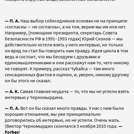
— П. А.
Наш выбор собеседников основан не на принципе
«согласны — не согласны», а на том, верим мы им или нет.
Например, [помощник президента, секретарь Совета
безопасности РФ в 1991–1993 годах] Юрий Скоков — мы
действительно хотели взять у него интервью, но только
он вряд ли стал бы говорить нам правду. Идея цикла в том
ведь и состоит, что мы беседуем с друзьями и
единомышленниками и они расскажут нам то, чего никому
не говорят. К примеру, рассказ Чубайса — там много
сенсационных фактов и оценок, и, уверен, никому другому
он бы этого не сказал.
— А. К.
Самая главная неудача — то, что мы не успели взять
интервью у Черномырдина.
— П. А.
Вот он бы сказал много правды. У нас с ним были
хорошие отношения, мы уже принципиально
договорились об интервью, но не успели. Очень жаль.
(Виктор Черномырдин скончался 3 ноября 2010 года.
—
Forbes
)