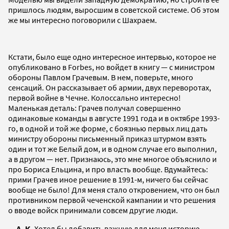
пришлось людям, выросшим в советской системе. Об этом
же мы интересно поговорили с Шахраем.
Кстати, было еще одно интересное интервью, которое не
опубликовано в Forbes, но войдет в книгу — с министром
обороны Павлом Грачевым. В нем, поверьте, много
сенсаций. Он рассказывает об армии, двух переворотах,
первой войне в Чечне. Колоссально интересно!
Маленькая деталь: Грачев получал совершенно
одинаковые команды в августе 1991 года и в октябре 1993-
го, в одной и той же форме, с боязнью первых лиц дать
министру обороны письменный приказ штурмом взять
один и тот же Белый дом, и в одном случае его выполнил,
а в другом — нет. Признаюсь, это мне многое объяснило и
про Бориса Ельцина, и про власть вообще. Вдумайтесь:
прими Грачев иное решение в 1991-м, ничего бы сейчас
вообще не было! Для меня стало откровением, что он был
противником первой чеченской кампании и что решения
о вводе войск принимали совсем другие люди.
— А. К.
Хотел бы добавить важную для меня историю.