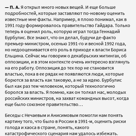
— П. А.
Я открыл много новых вещей. И еще больше
подробностей, которые заставляют по-новому оценить
известные мне факты. Например, я плохо понимал, как в
1991 году формировалось правительство Гайдара. Только
теперь я оценил роль, которую играл тогда Геннадий
Бурбулис. Все знают, что он делал, будучи де-факто
премьер-министром, осенью 1991-го и весной 1992 года,
но недооценивается его роль в приходе к власти Бориса
Ельцина. Сейчас мы говорим о декабрьских митингах, об
оппозиции, и в этом контексте очень интересно взглянуть
на его работу. Оппозиция до тех пор не становится
властью, пока в ее рядах не появляются люди, которые
борются за власть как таковую, а не за идею. Бурбулис
был как раз тем человеком, который технологично
боролся за власть. Я помню, как он толкал нас, молодых
российских министров, на захват командных высот, когда
еще было союзное правительство…
Беседы с Нечаевым и Анисимовым помогли нам понять
картину того, что было в России в 1991-м, оценить риски
голода и хаоса в стране, понять, какого
катастрофического сценария нам удалось избежать.