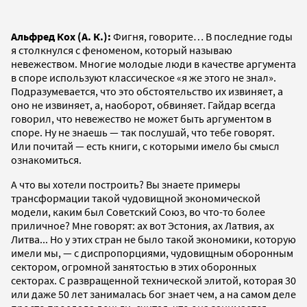
Альфред Кох (А. К.):
Фигня, говорите… В последние годы
я столкнулся с феноменом, который называю
невежеством. Многие молодые люди в качестве аргумента
в споре используют классическое «я же этого не знал».
Подразумевается, что это обстоятельство их извиняет, а
оно не извиняет, а, наоборот, обвиняет. Гайдар всегда
говорил, что невежество не может быть аргументом в
споре. Ну не знаешь — так послушай, что тебе говорят.
Или почитай — есть книги, с которыми имело бы смысл
ознакомиться.
А что вы хотели построить? Вы знаете примеры
трансформации такой чудовищной экономической
модели, каким был Советский Союз, во что-то более
приличное? Мне говорят: ах вот Эстония, ах Латвия, ах
Литва... Но у этих стран не было такой экономики, которую
имели мы, — с диспропорциями, чудовищным оборонным
сектором, огромной занятостью в этих оборонных
секторах. С развращенной технической элитой, которая 30
или даже 50 лет занималась бог знает чем, а на самом деле