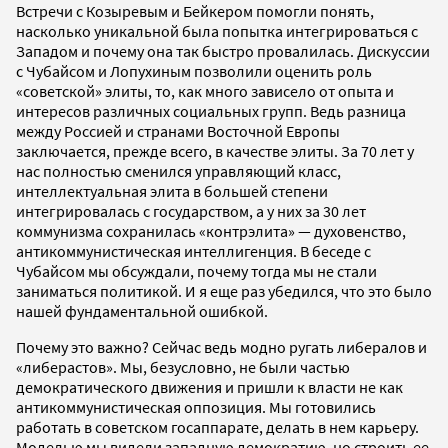
Встречи с Козыревым и Бейкером помогли понять,
насколько уникальной была попытка интегрироваться с
Западом и почему она так быстро провалилась. Дискуссии
с Чубайсом и Лопухиным позволили оценить роль
«советской» элиты, то, как много зависело от опыта и
интересов различных социальных групп. Ведь разница
между Россией и странами Восточной Европы
заключается, прежде всего, в качестве элиты. За 70 лет у
нас полностью сменился управляющий класс,
интеллектуальная элита в большей степени
интегрировалась с государством, а у них за 30 лет
коммунизма сохранилась «контрэлита» — духовенство,
антикоммунистическая интеллигенция. В беседе с
Чубайсом мы обсуждали, почему тогда мы не стали
заниматься политикой. И я еще раз убедился, что это было
нашей фундаментальной ошибкой.
Почему это важно? Сейчас ведь модно ругать либералов и
«либерастов». Мы, безусловно, не были частью
демократического движения и пришли к власти не как
антикоммунистическая оппозиция. Мы готовились
работать в советском госаппарате, делать в нем карьеру.
Моделью мы видели западную демократию, но строить ее