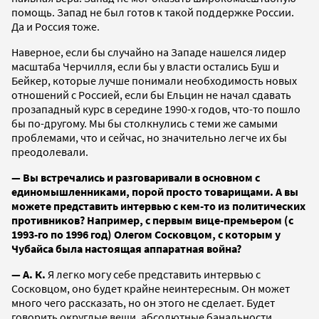
помощь. Запад не был готов к такой поддержке России.
Да и Россия тоже.
Наверное, если бы случайно на Западе нашелся лидер
масштаба Черчилля, если бы у власти остались Буш и
Бейкер, которые лучше понимали необходимость новых
отношений с Россией, если бы Ельцин не начал сдавать
прозападный курс в середине 1990-х годов, что-то пошло
бы по-другому. Мы бы столкнулись с теми же самыми
проблемами, что и сейчас, но значительно легче их бы
преодолевали.
— Вы встречались и разговаривали в основном с
единомышленниками, порой просто товарищами. А вы
можете представить интервью с кем-то из политических
противников? Например, с первым вице-премьером (с
1993-го по 1996 год) Олегом Сосковцом, с которым у
Чубайса была настоящая аппаратная война?
— А. К.
Я легко могу себе представить интервью с
Сосковцом, оно будет крайне неинтересным. Он может
много чего рассказать, но он этого не сделает. Будет
говорить округлые вещи, абсолютные банальности.