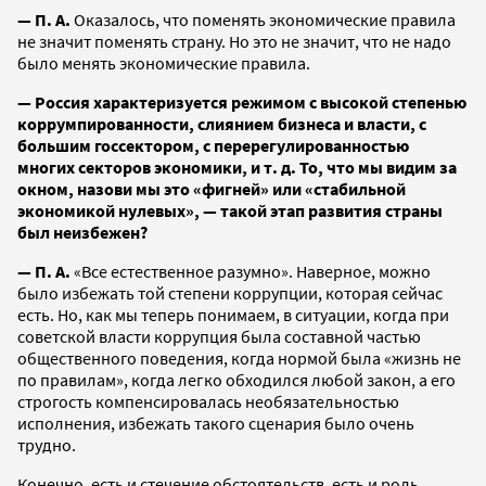
— П. А.
Оказалось, что поменять экономические правила
не значит поменять страну. Но это не значит, что не надо
было менять экономические правила.
— Россия характеризуется режимом с высокой степенью
коррумпированности, слиянием бизнеса и власти, с
большим госсектором, с перерегулированностью
многих секторов экономики, и т. д. То, что мы видим за
окном, назови мы это «фигней» или «стабильной
экономикой нулевых», — такой этап развития страны
был неизбежен?
— П. А.
«Все естественное разумно». Наверное, можно
было избежать той степени коррупции, которая сейчас
есть. Но, как мы теперь понимаем, в ситуации, когда при
советской власти коррупция была составной частью
общественного поведения, когда нормой была «жизнь не
по правилам», когда легко обходился любой закон, а его
строгость компенсировалась необязательностью
исполнения, избежать такого сценария было очень
трудно.
Конечно, есть и стечение обстоятельств, есть и роль