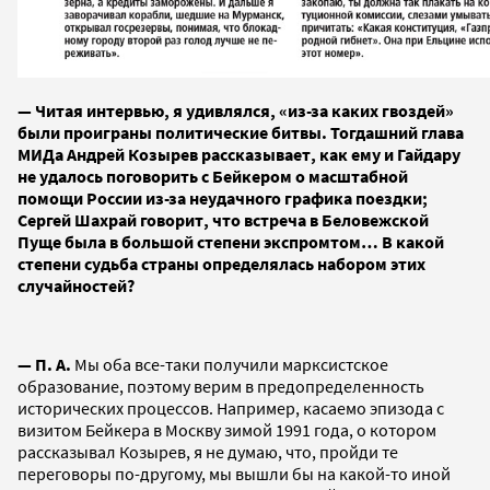
— Читая интервью, я удивлялся, «из-за каких гвоздей»
были проиграны политические битвы. Тогдашний глава
МИДа Андрей Козырев рассказывает, как ему и Гайдару
не удалось поговорить с Бейкером о масштабной
помощи России из-за неудачного графика поездки;
Сергей Шахрай говорит, что встреча в Беловежской
Пуще была в большой степени экспромтом… В какой
степени судьба страны определялась набором этих
случайностей?
— П. А.
Мы оба все-таки получили марксистское
образование, поэтому верим в предопределенность
исторических процессов. Например, касаемо эпизода с
визитом Бейкера в Москву зимой 1991 года, о котором
рассказывал Козырев, я не думаю, что, пройди те
переговоры по-другому, мы вышли бы на какой-то иной