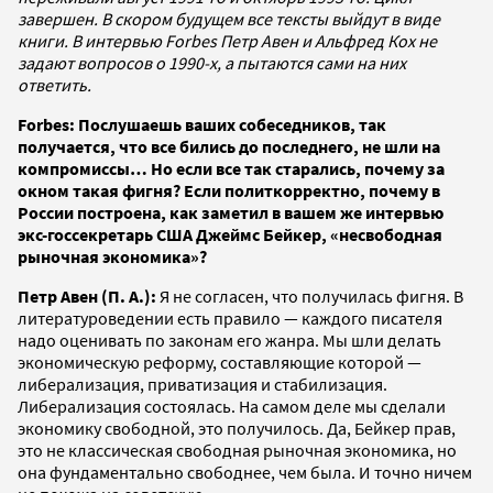
завершен. В скором будущем все тексты выйдут в виде
книги. В интервью Forbes Петр Авен и Альфред Кох не
задают вопросов о 1990-х, а пытаются сами на них
ответить.
Forbes: Послушаешь ваших собеседников, так
получается, что все бились до последнего, не шли на
компромиссы… Но если все так старались, почему за
окном такая фигня? Если политкорректно, почему в
России построена, как заметил в вашем же интервью
экс-госсекретарь США Джеймс Бейкер, «несвободная
рыночная экономика»?
Петр Авен (П. А.):
Я не согласен, что получилась фигня. В
литературоведении есть правило — каждого писателя
надо оценивать по законам его жанра. Мы шли делать
экономическую реформу, составляющие которой —
либерализация, приватизация и стабилизация.
Либерализация состоялась. На самом деле мы сделали
экономику свободной, это получилось. Да, Бейкер прав,
это не классическая свободная рыночная экономика, но
она фундаментально свободнее, чем была. И точно ничем