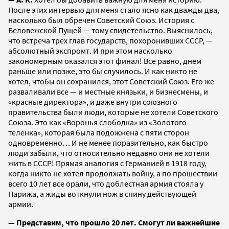
После этих интервью для меня стало ясно как дважды два,
насколько был обречен Советский Союз. История с
Беловежской Пущей — тому свидетельство. Выяснилось,
что встреча трех глав государств, похоронивших СССР, —
абсолютный экспромт. И при этом насколько
закономерным оказался этот финал! Все равно, днем
раньше или позже, это бы случилось. И как никто не
хотел, чтобы он сохранился, этот Советский Союз. Его же
разваливали все — и местные князьки, и бизнесмены, и
«красные директора», и даже внутри союзного
правительства были люди, которые не хотели Советского
Союза. Это как «Воронья слободка» из «Золотого
теленка», которая была подожжена с пяти сторон
одновременно… И не менее поразительно, как быстро
люди забыли, что относительно недавно они не хотели
жить в СССР! Прямая аналогия с Германией в 1918 году,
когда никто не хотел продолжать войну, а по прошествии
всего 10 лет все орали, что доблестная армия стояла у
Парижа, а жиды воткнули нож в спину действующей
армии.
— Представим, что прошло 20 лет. Смогут ли важнейшие