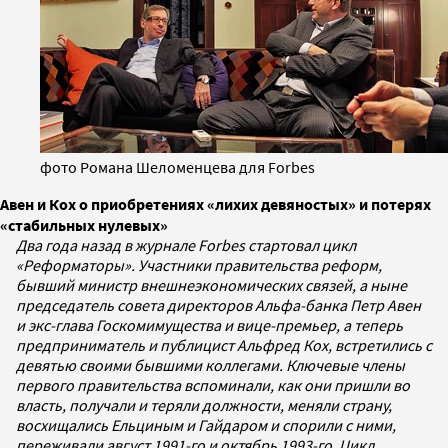
фото Романа Шеломенцева для Forbes
Авен и Кох о приобретениях «лихих девяностых» и потерях
«стабильных нулевых»
Два года назад в журнале Forbes стартовал цикл
«Реформаторы». Участники правительства реформ,
бывший министр внешнеэкономических связей, а ныне
председатель совета директоров Альфа-банка Петр Авен
и экс-глава Госкомимущества и вице-премьер, а теперь
предприниматель и публицист Альфред Кох, встретились с
девятью своими бывшими коллегами. Ключевые члены
первого правительства вспоминали, как они пришли во
власть, получали и теряли должности, меняли страну,
восхищались Ельциным и Гайдаром и спорили с ними,
переживали август 1991-го и октябрь 1993-го. Цикл