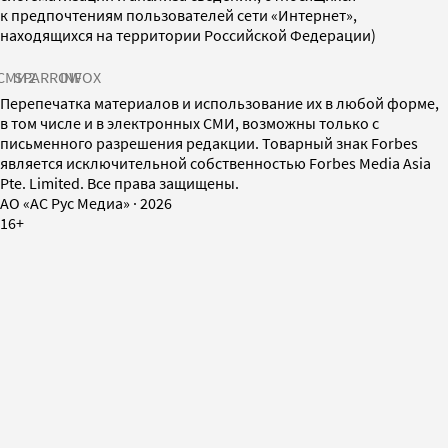
к предпочтениям пользователей сети «Интернет»,
находящихся на территории Российской Федерации)
СМИ2
SPARROW
INFOX
Перепечатка материалов и использование их в любой форме,
в том числе и в электронных СМИ, возможны только с
письменного разрешения редакции. Товарный знак Forbes
является исключительной собственностью Forbes Media Asia
Pte. Limited. Все права защищены.
AO «АС Рус Медиа»
·
2026
16+