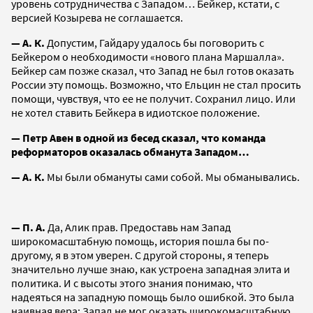
уровень сотрудничества с Западом… Бейкер, кстати, с
версией Козырева не соглашается.
— А. К.
Допустим, Гайдару удалось бы поговорить с
Бейкером о необходимости «нового плана Маршалла».
Бейкер сам позже сказал, что Запад не был готов оказать
России эту помощь. Возможно, что Ельцин не стал просить
помощи, чувствуя, что ее не получит. Сохранил лицо. Или
не хотел ставить Бейкера в идиотское положение.
— Петр Авен в одной из бесед сказал, что команда
реформаторов оказалась обманута Западом…
— А. К.
Мы были обмануты сами собой. Мы обманывались.
— П. А.
Да, Алик прав. Предоставь нам Запад
широкомасштабную помощь, история пошла бы по-
другому, я в этом уверен. С другой стороны, я теперь
значительно лучше знаю, как устроена западная элита и
политика. И с высоты этого знания понимаю, что
надеяться на западную помощь было ошибкой. Это была
наивная вера: Запад не мог оказать широкомасштабную