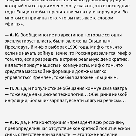
который мы сегодня имеем, могу сказать, что в последние
годы Ельцин не был препятствием на пути коррупции. Во
многом он причина того, что вы называете словом
«фигня».
— А. К.
Вообще многие из архетипов, которые сегодня
эксплуатирует власть, были заложены Ельциным.
Пресловутый миф о выборах 1996 года. Миф о том, что
если не начать войну в Чечне, то Россия развалится. Миф о
том, что, если разрешить в стране реальную демократию,
к власти придут нацисты и коммунисты. Миф о том, что
средства массовой информации должны мягко
управляться Кремлем, тоже был заложен Ельциным.
— П. А.
Да, и популистские обещания коммунизма завтра
— тоже ведь ельцинская технология… Обещания низкой
инфляции, больших зарплат, все эти «лягу на рельсы»…
— А. К.
Да, и эта конструкция «президент всех россиян»,
предопределившая отсутствие конкретной политической
силы, ответственной за власть, — это тоже наследие