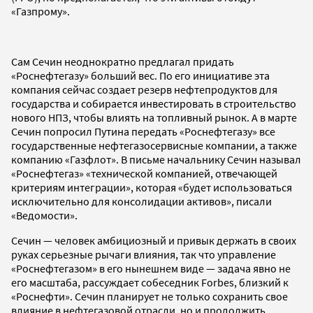
«Газпрому».
Сам Сечин неоднократно предлагал придать
«Роснефтегазу» больший вес. По его инициативе эта
компания сейчас создает резерв нефтепродуктов для
государства и собирается инвестировать в строительство
нового НПЗ, чтобы влиять на топливный рынок. А в марте
Сечин попросил Путина передать «Роснефтегазу» все
государственные нефтегазосервисные компании, а также
компанию «Газфлот». В письме начальнику Сечин называл
«Роснефтегаз» «технической компанией, отвечающей
критериям интеграции», которая «будет использоваться
исключительно для консолидации активов», писали
«Ведомости».
Сечин — человек амбициозный и привык держать в своих
руках серьезные рычаги влияния, так что управление
«Роснефтегазом» в его нынешнем виде — задача явно не
его масштаба, рассуждает собеседник Forbes, близкий к
«Роснефти». Сечин планирует не только сохранить свое
влияние в нефтегазовой отрасли, но и продолжить