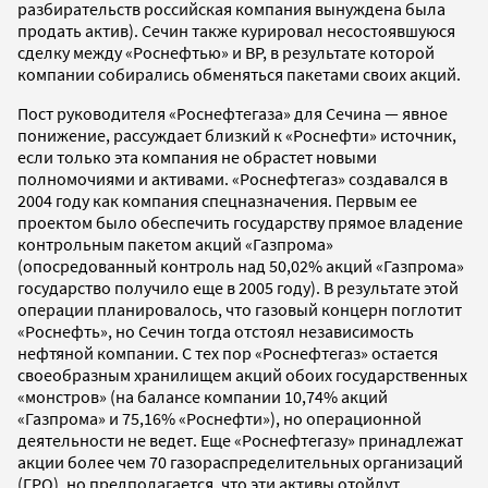
разбирательств российская компания вынуждена была
продать актив). Сечин также курировал несостоявшуюся
сделку между «Роснефтью» и BP, в результате которой
компании собирались обменяться пакетами своих акций.
Пост руководителя «Роснефтегаза» для Сечина — явное
понижение, рассуждает близкий к «Роснефти» источник,
если только эта компания не обрастет новыми
полномочиями и активами. «Роснефтегаз» создавался в
2004 году как компания спецназначения. Первым ее
проектом было обеспечить государству прямое владение
контрольным пакетом акций «Газпрома»
(опосредованный контроль над 50,02% акций «Газпрома»
государство получило еще в 2005 году). В результате этой
операции планировалось, что газовый концерн поглотит
«Роснефть», но Сечин тогда отстоял независимость
нефтяной компании. С тех пор «Роснефтегаз» остается
своеобразным хранилищем акций обоих государственных
«монстров» (на балансе компании 10,74% акций
«Газпрома» и 75,16% «Роснефти»), но операционной
деятельности не ведет. Еще «Роснефтегазу» принадлежат
акции более чем 70 газораспределительных организаций
(ГРО), но предполагается, что эти активы отойдут