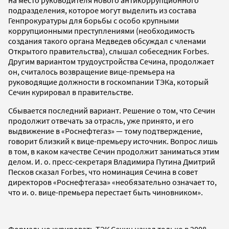
подразделения, которое могут выделить из состава
Генпрокуратуры для борьбы с особо крупными
коррупционными преступлениями (необходимость
создания такого органа Медведев обсуждал с членами
Открытого правительства), слышал собеседник Forbes.
Другим вариантом трудоустройства Сечина, продолжает
он, считалось возвращение вице-премьера на
руководящие должности в госкомпании ТЭКа, который
Сечин курировал в правительстве.
Сбывается последний вариант. Решение о том, что Сечин
продолжит отвечать за отрасль, уже принято, и его
выдвижение в «Роснефтегаз» — тому подтверждение,
говорит близкий к вице-премьеру источник. Вопрос лишь
в том, в каком качестве Сечин продолжит заниматься этим
делом. И. о. пресс-секретаря Владимира Путина Дмитрий
Песков сказал Forbes, что номинация Сечина в совет
директоров «Роснефтегаза» «необязательно означает то,
что и. о. вице-премьера перестает быть чиновником».
Формально курировать ТЭК Сечин начал только в 2008