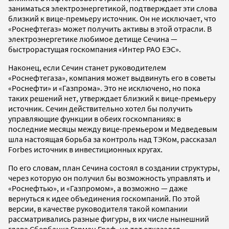
заниматься электроэнергетикой, подтверждает эти слова
близкий к вице-премьеру источник. Он не исключает, что
«Роснефтегаз» может получить активы в этой отрасли. В
электроэнергетике любимое детище Сечина —
быстрорастущая госкомпания «Интер РАО ЕЭС».
Наконец, если Сечин станет руководителем
«Роснефтегаза», компания может выдвинуть его в советы
«Роснефти» и «Газпрома». Это не исключено, но пока
таких решений нет, утверждает близкий к вице-премьеру
источник. Сечин действительно хотел бы получить
управляющие функции в обеих госкомпаниях: в
последние месяцы между вице-премьером и Медведевым
шла настоящая борьба за контроль над ТЭКом, рассказал
Forbes источник в инвестиционных кругах.
По его словам, план Сечина состоял в создании структуры,
через которую он получил бы возможность управлять и
«Роснефтью», и «Газпромом», а возможно — даже
вернуться к идее объединения госкомпаний. По этой
версии, в качестве руководителя такой компании
рассматривались разные фигуры, в их числе нынешний
глава Сбербанка Герман Греф, но тот отказался,