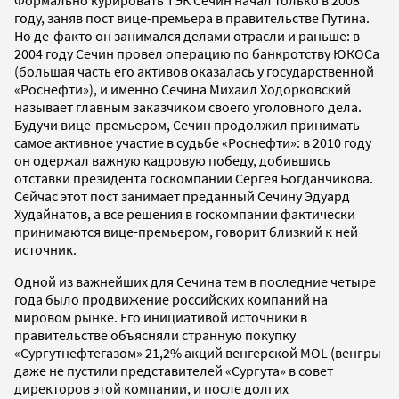
году, заняв пост вице-премьера в правительстве Путина.
Но де-факто он занимался делами отрасли и раньше: в
2004 году Сечин провел операцию по банкротству ЮКОСа
(большая часть его активов оказалась у государственной
«Роснефти»), и именно Сечина Михаил Ходорковский
называет главным заказчиком своего уголовного дела.
Будучи вице-премьером, Сечин продолжил принимать
самое активное участие в судьбе «Роснефти»: в 2010 году
он одержал важную кадровую победу, добившись
отставки президента госкомпании Сергея Богданчикова.
Сейчас этот пост занимает преданный Сечину Эдуард
Худайнатов, а все решения в госкомпании фактически
принимаются вице-премьером, говорит близкий к ней
источник.
Одной из важнейших для Сечина тем в последние четыре
года было продвижение российских компаний на
мировом рынке. Его инициативой источники в
правительстве объясняли странную покупку
«Сургутнефтегазом» 21,2% акций венгерской MOL (венгры
даже не пустили представителей «Сургута» в совет
директоров этой компании, и после долгих