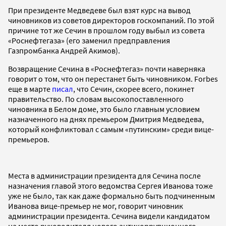
При президенте Медведеве был взят курс на вывод
чиновников из советов директоров госкомпаний. По этой
причине тот же Сечин в прошлом году выбыл из совета
«Роснефтегаза» (его заменил предправления
Газпромбанка Андрей Акимов).
Возвращение Сечина в «Роснефтегаз» почти наверняка
говорит о том, что он перестанет быть чиновником. Forbes
еще в марте
писал
, что Сечин, скорее всего, покинет
правительство. По словам высокопоставленного
чиновника в Белом доме, это было главным условием
назначенного на днях премьером Дмитрия Медведева,
который конфликтовал с самым «путинским» среди вице-
премьеров.
Места в администрации президента для Сечина после
назначения главой этого ведомства Сергея Иванова тоже
уже не было, так как даже формально быть подчиненным
Иванова вице-премьер не мог, говорит чиновник
администрации президента. Сечина видели кандидатом
на место руководителя нового антикоррупционного