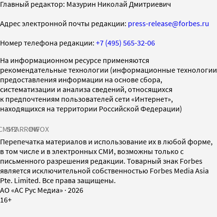
Главный редактор: Мазурин Николай Дмитриевич
Адрес электронной почты редакции:
press-release@forbes.ru
Номер телефона редакции:
+7 (495) 565-32-06
На информационном ресурсе применяются
рекомендательные технологии (информационные технологии
предоставления информации на основе сбора,
систематизации и анализа сведений, относящихся
к предпочтениям пользователей сети «Интернет»,
находящихся на территории Российской Федерации)
СМИ2
SPARROW
INFOX
Перепечатка материалов и использование их в любой форме,
в том числе и в электронных СМИ, возможны только с
письменного разрешения редакции. Товарный знак Forbes
является исключительной собственностью Forbes Media Asia
Pte. Limited. Все права защищены.
AO «АС Рус Медиа»
·
2026
16+