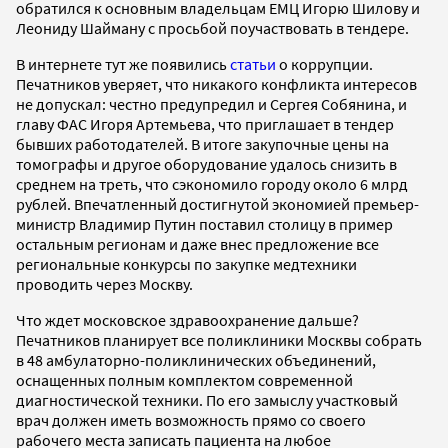
обратился к основным владельцам ЕМЦ Игорю Шилову и
Леониду Шайману с просьбой поучаствовать в тендере.
В интернете тут же появились
статьи
о коррупции.
Печатников уверяет, что никакого конфликта интересов
не допускал: честно предупредил и Сергея Собянина, и
главу ФАС Игоря Артемьева, что приглашает в тендер
бывших работодателей. В итоге закупочные цены на
томографы и другое оборудование удалось снизить в
среднем на треть, что сэкономило городу около 6 млрд
рублей. Впечатленный достигнутой экономией премьер-
министр Владимир Путин поставил столицу в пример
остальным регионам и даже внес предложение все
региональные конкурсы по закупке медтехники
проводить через Москву.
Что ждет московское здравоохранение дальше?
Печатников планирует все поликлиники Москвы собрать
в 48 амбулаторно-поликлинических объединений,
оснащенных полным комплектом современной
диагностической техники. По его замыслу участковый
врач должен иметь возможность прямо со своего
рабочего места записать пациента на любое