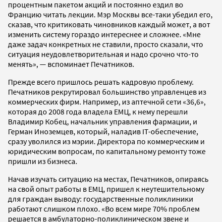
процентным пакетом акций и постоянно ездил во
Францию читать лекции. Мэр Москвы все-таки убедил его,
сказав, что критиковать чиновников каждый может, а вот
изменить систему гораздо интереснее и сложнее. «Мне
даже задач конкретных не ставили, просто сказали, что
ситуация неудовлетворительная и надо срочно что-то
менять», — вспоминает Печатников.
Прежде всего пришлось решать кадровую проблему.
Печатников рекрутировал большинство управленцев из
коммерческих фирм. Например, из аптечной сети «36,6»,
которая до 2008 года владела ЕМЦ, к нему перешли
Владимир Кобец, начальник управления фармации, и
Герман Иноземцев, который, наладив IT-обеспечение,
сразу уволился из мэрии. Директора по коммерческим и
юридическим вопросам, по капитальному ремонту тоже
пришли из бизнеса.
Начав изучать ситуацию на местах, Печатников, опираясь
на свой опыт работы в ЕМЦ, пришел к неутешительному
для граждан выводу: государственные поликлиники
работают слишком плохо. «Во всем мире 70% проблем
решается в амбулаторно-поликлиническом звене и