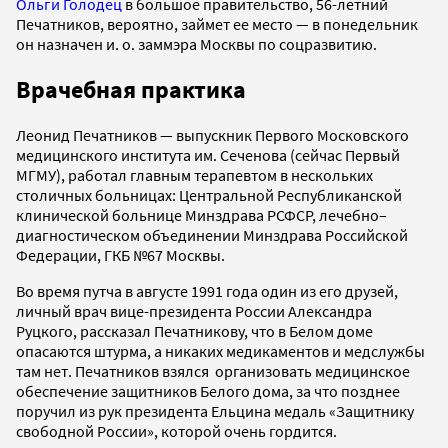
Ольги Голодец
в большое правительство, 56-летний
Печатников, вероятно, займет ее место — в понедельник
он назначен и. о. заммэра Москвы по соцразвитию.
Врачебная практика
Леонид Печатников — выпускник Первого Московского
медицинского института им. Сеченова (сейчас Первый
МГМУ), работал главным терапевтом в нескольких
столичных больницах: Центральной Республиканской
клинической больнице Минздрава РСФСР, лечебно–
диагностическом объединении Минздрава Российской
Федерации, ГКБ №67 Москвы.
Во время путча в августе 1991 года один из его друзей,
личный врач вице-президента России Александра
Руцкого, рассказал Печатникову, что в Белом доме
опасаются штурма, а никаких медикаментов и медслужбы
там нет. Печатников взялся организовать медицинское
обеспечение защитников Белого дома, за что позднее
поручил из рук президента Ельцина медаль «Защитнику
свободной России», которой очень гордится.