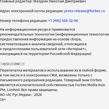
Главный редактор: Мазурин Николай Дмитриевич
Адрес электронной почты редакции:
press-release@forbes.ru
Номер телефона редакции:
+7 (495) 565-32-06
На информационном ресурсе применяются
рекомендательные технологии (информационные технологии
предоставления информации на основе сбора,
систематизации и анализа сведений, относящихся
к предпочтениям пользователей сети «Интернет»,
находящихся на территории Российской Федерации)
СМИ2
SPARROW
INFOX
Перепечатка материалов и использование их в любой форме,
в том числе и в электронных СМИ, возможны только с
письменного разрешения редакции. Товарный знак Forbes
является исключительной собственностью Forbes Media Asia
Pte. Limited. Все права защищены.
AO «АС Рус Медиа»
·
2026
16+