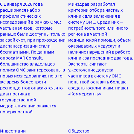
С 1 января 2026 года
Минздрав разработал
расширился набор
критерии отбора частных
профилактических
клиник для включения в
исследований в рамках ОМС:
систему ОМС. Среди них —
часть анализов, которые
потребность того или иного
раньше были доступны только
региона в частной
за свой счет, при прохождении
медицинской помощи, объем
диспансеризации стали
оказываемых медуслуг и
бесплатными. По данным
наличие нарушений в работе
опроса MAR Consult,
клиник за последние два года.
большинство владельцев
Эксперты считают
полиса ОМС заинтересованы в
ужесточение допуска
новых исследованиях, но в то
частников в систему ОМС
же время более трети
попыткой оставить больше
респондентов опасаются, что
средств госклиникам, пишет
диагностика в
«Коммерсантъ»
государственной
медорганизации окажется
поверхностной
Инвестиции
Общество