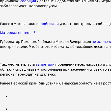
прививках,
сообщил
Дептранс. Ведомство объяснило эти меры 
заболеваемость коронавирусом.
Ранее в Москве также
пообещали
усилить контроль за соблюде
Материал по теме
Губернатор Псковской области Михаил Ведерников
не исключ
две-три недели. Чтобы этого избежать, в ближайшие десять д
Так, местные власти
запретили
проведение всех массовых и сп
обязали спрашивать у постояльцев при заселении справки о ва
региона переходят на удаленку.
Ранее Пермский край, Удмуртия и Самарская область из-за ро