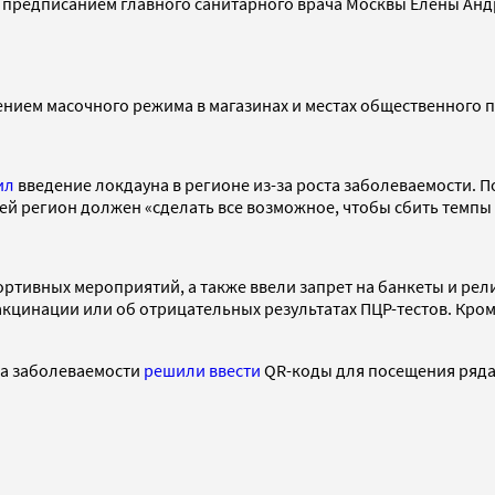
предписанием главного санитарного врача Москвы Елены Андре
нием масочного режима в магазинах и местах общественного 
ил
введение локдауна в регионе из-за роста заболеваемости. П
ней регион должен «сделать все возможное, чтобы сбить темп
ортивных мероприятий, а также ввели запрет на банкеты и ре
кцинации или об отрицательных результатах ПЦР-тестов. Кроме
ста заболеваемости
решили ввести
QR-коды для посещения ряда