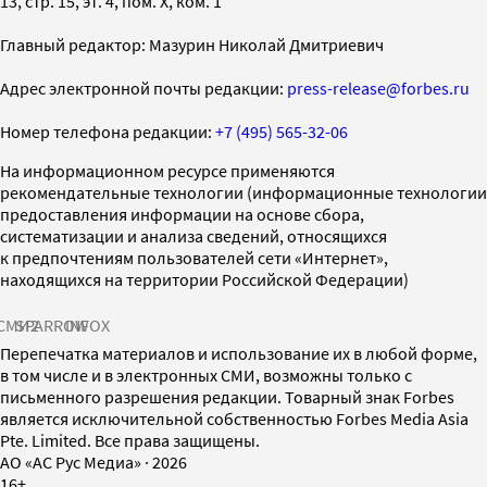
13, стр. 15, эт. 4, пом. X, ком. 1
Главный редактор: Мазурин Николай Дмитриевич
Адрес электронной почты редакции:
press-release@forbes.ru
Номер телефона редакции:
+7 (495) 565-32-06
На информационном ресурсе применяются
рекомендательные технологии (информационные технологии
предоставления информации на основе сбора,
систематизации и анализа сведений, относящихся
к предпочтениям пользователей сети «Интернет»,
находящихся на территории Российской Федерации)
СМИ2
SPARROW
INFOX
Перепечатка материалов и использование их в любой форме,
в том числе и в электронных СМИ, возможны только с
письменного разрешения редакции. Товарный знак Forbes
является исключительной собственностью Forbes Media Asia
Pte. Limited. Все права защищены.
AO «АС Рус Медиа»
·
2026
16+