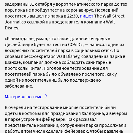
задержаны 31 октября у ворот тематического парка до тех
пор, пока не пройдут тест на коронавирус. Последний
посетитель вышел из парка в 22:30,
пишет
The Wall Street
Journal со ссылкой на представителя компании Walt
Disney.
«Я никогда не думал, что самая длинная очередь в
Диснейленде будет на тест на COVID», — написал один из
воскресных посетителей парка в социальных сетях. По
словам пресс-секретаря Walt Disney, совладельца парка в
Шанхае, компания должна соблюдать санитарные
протоколы Китая. Поголовное тестирование для
посетителей парка было объявлено после того, как у
одной из посетительниц было подтверждено
заболевание.
Материал по теме
В очереди на тестирование многие посетители были
одеты в костюмы для празднования Хэллоуина, а вечером
в парке устроили фейерверк. Как рассказал
представитель компании, сотрудники парка продолжали
работу, в том числе сделали фейерверк, чтобы развлечь