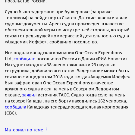
посольство России.
Судно было задержано при бункеровке (заправке
топливом) на рейде порта Скаген. Датские власти изъяли
судовые документы. Арест судна произведен в качестве
обеспечительной меры по иску третьей стороны, который
связан с предыдущей коммерческой деятельностью судна
«Академик Иоффе», сообщило посольство.
Иск подала канадская компания One Ocean Expeditions
Ltd,
сообщило
посольство России в Дании «РИА Новости».
На судне находятся 38 членов экипажа и 23 научных
сотрудника, добавило агентство. Задержание может быть
связано с инцидентом 2018 года, когда «Академик Иоффе»
был зафрахтован One Ocean Expeditions в качестве
круизного судна и сел на мель в Северном Ледовитом
океане,
заявил
источник ТАСС. Судно тогда село на мель
на севере Канады, на его борту находились 162 человека,
сообщала
Канадская телерадиовещательная корпорация
(CBC).
Материал по теме