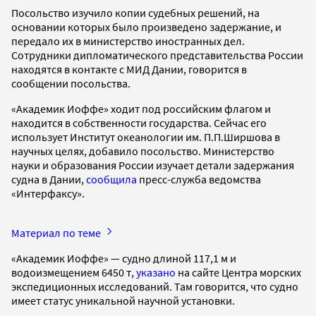
Посольство изучило копии судебных решений, на
основании которых было произведено задержание, и
передало их в министерство иностранных дел.
Сотрудники дипломатического представительства России
находятся в контакте с МИД Дании, говорится в
сообщении посольства.
«Академик Иоффе» ходит под российским флагом и
находится в собственности государства. Сейчас его
использует Институт океанологии им. П.П.Ширшова в
научных целях, добавило посольство. Министерство
науки и образования России изучает детали задержания
судна в Дании,
сообщила
пресс-служба ведомства
«Интерфаксу».
Материал по теме
«Академик Иоффе» — судно длиной 117,1 м и
водоизмещением 6450 т,
указано
на сайте Центра морских
экспедиционных исследований. Там говорится, что судно
имеет статус уникальной научной установки.