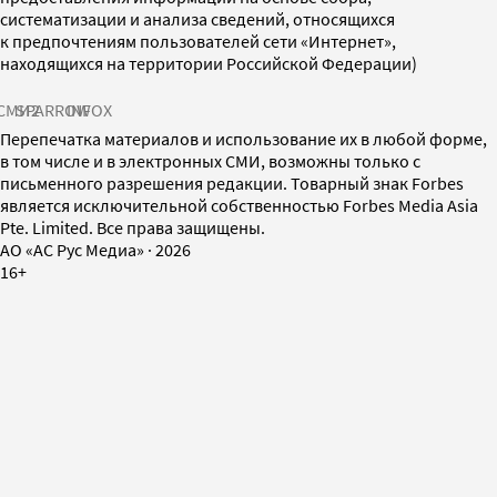
систематизации и анализа сведений, относящихся
к предпочтениям пользователей сети «Интернет»,
находящихся на территории Российской Федерации)
СМИ2
SPARROW
INFOX
Перепечатка материалов и использование их в любой форме,
в том числе и в электронных СМИ, возможны только с
письменного разрешения редакции. Товарный знак Forbes
является исключительной собственностью Forbes Media Asia
Pte. Limited. Все права защищены.
AO «АС Рус Медиа»
·
2026
16+