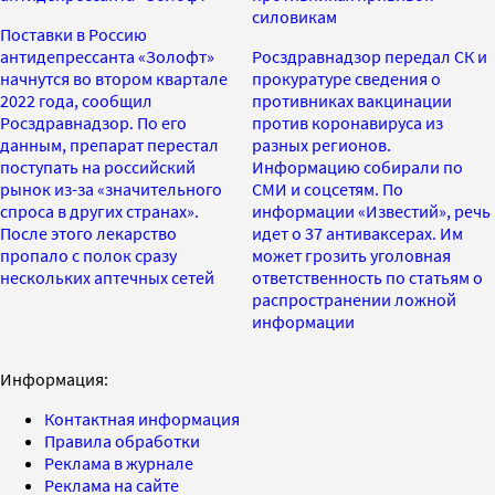
силовикам
Поставки в Россию
антидепрессанта «Золофт»
Росздравнадзор передал СК и
начнутся во втором квартале
прокуратуре сведения о
2022 года, сообщил
противниках вакцинации
Росздравнадзор. По его
против коронавируса из
данным, препарат перестал
разных регионов.
поступать на российский
Информацию собирали по
рынок из-за «значительного
СМИ и соцсетям. По
спроса в других странах».
информации «Известий», речь
После этого лекарство
идет о 37 антиваксерах. Им
пропало с полок сразу
может грозить уголовная
нескольких аптечных сетей
ответственность по статьям о
распространении ложной
информации
Информация:
Контактная информация
Правила обработки
Реклама в журнале
Реклама на сайте