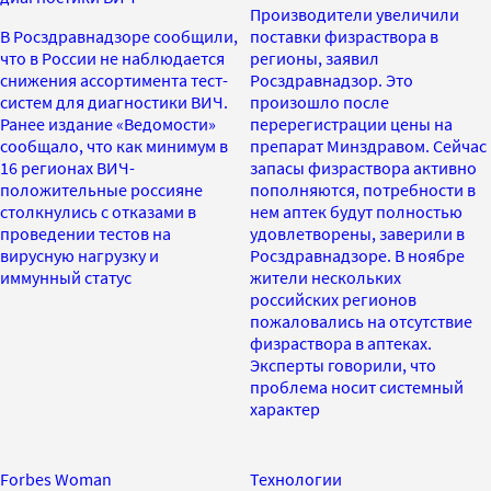
Производители увеличили
В Росздравнадзоре сообщили,
поставки физраствора в
что в России не наблюдается
регионы, заявил
снижения ассортимента тест-
Росздравнадзор. Это
систем для диагностики ВИЧ.
произошло после
Ранее издание «Ведомости»
перерегистрации цены на
сообщало, что как минимум в
препарат Минздравом. Сейчас
16 регионах ВИЧ-
запасы физраствора активно
положительные россияне
пополняются, потребности в
столкнулись с отказами в
нем аптек будут полностью
проведении тестов на
удовлетворены, заверили в
вирусную нагрузку и
Росздравнадзоре. В ноябре
иммунный статус
жители нескольких
российских регионов
пожаловались на отсутствие
физраствора в аптеках.
Эксперты говорили, что
проблема носит системный
характер
Forbes Woman
Технологии