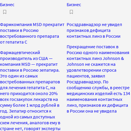
Бизнес
Бизнес
Фармкомпания MSD прекратит
Росздравнадзор не увидел
поставки в Россию
признаков дефицита
востребованного препарата
контактных линз в России
от гепатита C
Прекращение поставок в
Фармацевтический
Россию одного наименования
производитель из США —
контактных линз Johnson &
компания MSD — прекратит
Johnson не скажется на
поставки в Россию зепатира.
удовлетворении спроса
Это один из самых
пациентов, заявил
востребованных препаратов
Росздравнадзор. По
для лечения гепатита С, на
сообщению службы, в реестре
него приходится около 20%
медицинских изделий есть 134
всех госзакупок лекарств на
наименования контактных
сумму более 1 млрд рублей в
линз, признаков их дефицита
год. Зепатир относится к
в России она не увидела
одной из самых доступных
схем лечения, аналогов ему в
стране нет, говорят эксперты