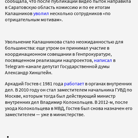
сообщала, что после публикации видео пыток направила
в Саратовскую область комиссию и по ее итогам
Калашников
уволил
несколько сотрудников «по
отрицательным мотивам».
Увольнение Калашникова стало неожиданностью для
большинства: еще утром он принимал участие в
координационном совещании в Генпрокуратуре,
посвященном реализации нацпроектов,
написал
в
Telegram-канале депутат Государственной думы
Александр Хинштейн.
Аркадий Гостев с 1981 года
работает
в органах внутренних
дел. В 2010 году он стал заместителем начальника ГУВД по
Москве, которым тогда был действующий министр
внутренних дел Владимир Колокольцев. В 2012-м, после
ухода Колокольцева в МВД, Гостев был снова назначен его
заместителем — уже в министерстве.