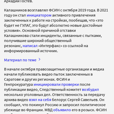
Аркадий Гостев.
Калашников возглавлял ФСИН с октября 2019 года. В 2021
году он стал
инициатором
активного привлечения
заключенных к работе на стройках, пообещав, что «это
будет не ГУЛАГ, это будут абсолютно новые достойные
условия». Основной причиной отставки
Калашникова стали инциденты, связанные с пытками,
получившие широкий общественный
резонанс,
написал
«Интерфакс» со ссылкой на
информированный источник.
Материал по теме
В начале октября правозащитные организации и медиа
начали публиковать видео пыток заключенных в
Саратове и других регионах. ФСИН и
Генпрокуратура
инициировали проверки
после
публикации видео, Следственный комитет
возбудил
несколько уголовных дел. Ответственность за передачу
архива видео
взял на себя
белорус Сергей Савельев. Он
сообщил, что покинул Россию и запросил политическое
убежище во Франции. МВД
объявило
его в розыск. ФСИН