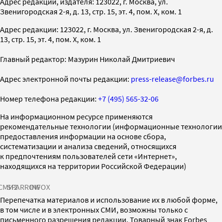
Адрес редакции, издателя: 123022, г. Москва, ул.
Звенигородская 2-я, д. 13, стр. 15, эт. 4, пом. X, ком. 1
Адрес редакции: 123022, г. Москва, ул. Звенигородская 2-я, д.
13, стр. 15, эт. 4, пом. X, ком. 1
Главный редактор: Мазурин Николай Дмитриевич
Адрес электронной почты редакции:
press-release@forbes.ru
Номер телефона редакции:
+7 (495) 565-32-06
На информационном ресурсе применяются
рекомендательные технологии (информационные технологии
предоставления информации на основе сбора,
систематизации и анализа сведений, относящихся
к предпочтениям пользователей сети «Интернет»,
находящихся на территории Российской Федерации)
СМИ2
SPARROW
INFOX
Перепечатка материалов и использование их в любой форме,
в том числе и в электронных СМИ, возможны только с
письменного разрешения редакции. Товарный знак Forbes