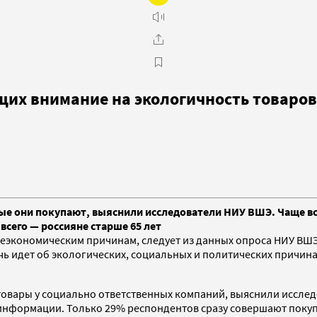
их внимание на экологичность товаров
ые они покупают, выяснили исследователи НИУ ВШЭ. Чаще вс
всего — россияне старше 65 лет
о неэкономическим причинам, следует из данных опроса НИУ В
чь идет об экологических, социальных и политических причин
овары у социально ответственных компаний, выяснили исслед
информации. Только 29% респондентов сразу совершают покупк