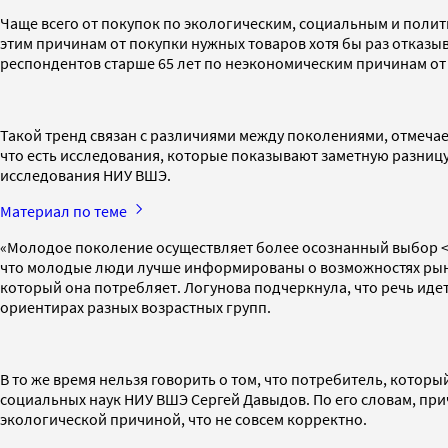
Чаще всего от покупок по экологическим, социальным и полити
этим причинам от покупки нужных товаров хотя бы раз отказыв
респондентов старше 65 лет по неэкономическим причинам от
Такой тренд связан с различиями между поколениями, отмечае
что есть исследования, которые показывают заметную разницу
исследования НИУ ВШЭ.
Материал по теме
«Молодое поколение осуществляет более осознанный выбор <..
что молодые люди лучше информированы о возможностях рынка
который она потребляет. Логунова подчеркнула, что речь иде
ориентирах разных возрастных групп.
В то же время нельзя говорить о том, что потребитель, котор
социальных наук НИУ ВШЭ Сергей Давыдов. По его словам, при
экологической причиной, что не совсем корректно.