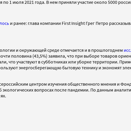
о 1 июля 2021 года. В нем приняли участие около 5000 россия
лось
и ранее: глава компании First Insight Грег Петро рассказ
кологии и окружающей среде отмечается и в прошлогоднем
ис
почти половина (43,5%) заявила, что при выборе товаров ориент
ли, что участвуют в субботниках или уборке территории. Прим
пользуют энергосберегающую бытовую технику и экономят элек
Всероссийским центром изучения общественного мнения и Фон
б экологических вопросах после пандемии. По данным аналити
лях.