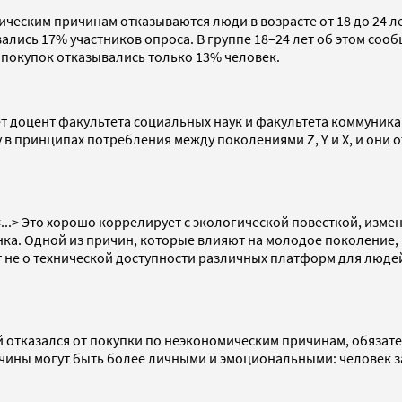
ческим причинам отказываются люди в возрасте от 18 до 24 лет
ались 17% участников опроса. В группе 18–24 лет об этом сооб
 покупок отказывались только 13% человек.
т доцент факультета социальных наук и факультета коммуника
 в принципах потребления между поколениями Z, Y и X, и они 
.> Это хорошо коррелирует с экологической повесткой, измен
. Одной из причин, которые влияют на молодое поколение, м
т не о технической доступности различных платформ для людей
ый отказался от покупки по неэкономическим причинам, обязат
чины могут быть более личными и эмоциональными: человек заш