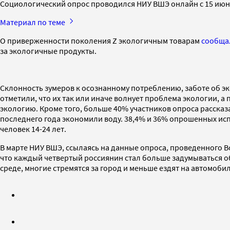
Социологический опрос проводился НИУ ВШЭ онлайн с 15 июня п
Материал по теме
О приверженности поколения Z экологичным товарам
сообща
за экологичные продукты.
Склонность зумеров к осознанному потреблению, заботе об э
отметили, что их так или иначе волнует проблема экологии, а 
экологию. Кроме того, больше 40% участников опроса рассказа
последнего года экономили воду. 38,4% и 36% опрошенных ис
человек 14-24 лет.
В марте НИУ ВШЭ, ссылаясь на данные опроса, проведенного 
что каждый четвертый россиянин стал больше задумываться о
среде, многие стремятся за город и меньше ездят на автомоби