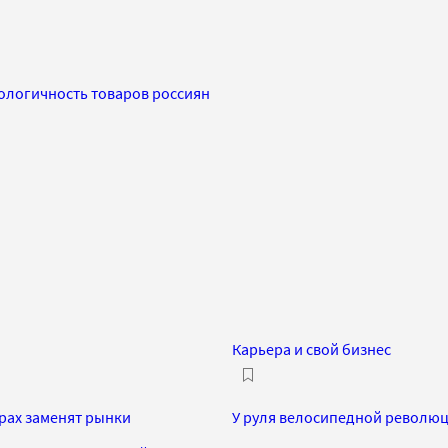
ологичность товаров россиян
Карьера и свой бизнес
рах заменят рынки
У руля велосипедной револю