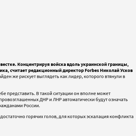
овестке. Концентрируя войска вдоль украинской границы,
ика, считает редакционный директор Forbes Николай Усков
йден же рискует выглядеть как лидер, которого втянули в
ебе представить. В такой ситуации он вполне может
мопровозглашенных ДНР и ЛНР автоматически будут означать
гражданами России.
Р достаточно горячих голов, для которых эскалация конфликта