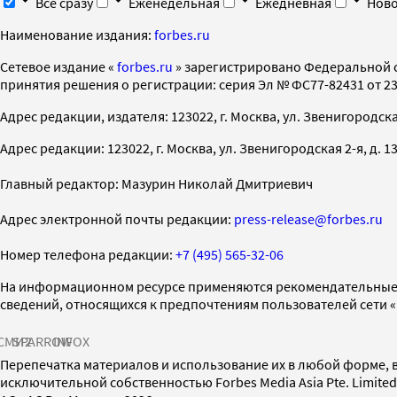
Все сразу
Еженедельная
Ежедневная
Ново
Наименование издания:
forbes.ru
Cетевое издание «
forbes.ru
» зарегистрировано Федеральной 
принятия решения о регистрации: серия Эл № ФС77-82431 от 23 
Адрес редакции, издателя: 123022, г. Москва, ул. Звенигородская 2-
Адрес редакции: 123022, г. Москва, ул. Звенигородская 2-я, д. 13, с
Главный редактор: Мазурин Николай Дмитриевич
Адрес электронной почты редакции:
press-release@forbes.ru
Номер телефона редакции:
+7 (495) 565-32-06
На информационном ресурсе применяются рекомендательные 
сведений, относящихся к предпочтениям пользователей сети 
СМИ2
SPARROW
INFOX
Перепечатка материалов и использование их в любой форме, в
исключительной собственностью Forbes Media Asia Pte. Limite