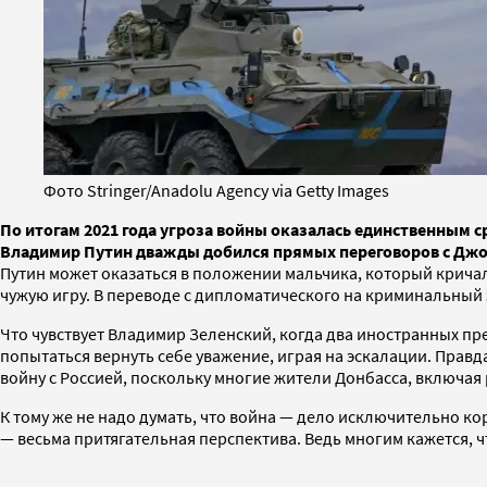
Фото Stringer/Anadolu Agency via Getty Images
По итогам 2021 года угроза войны оказалась единственным с
Владимир Путин дважды добился прямых переговоров с Джо Б
Путин может оказаться в положении мальчика, который кричал 
чужую игру. В переводе с дипломатического на криминальный э
Что чувствует Владимир Зеленский, когда два иностранных пре
попытаться вернуть себе уважение, играя на эскалации. Правд
войну с Россией, поскольку многие жители Донбасса, включа
К тому же не надо думать, что война — дело исключительно к
— весьма притягательная перспектива. Ведь многим кажется, что