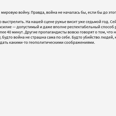
мировую войну. Правда, война не началась бы, если бы до это
выстрелить. На нашей сцене ружье висит уже седьмой год. Сеи
силие — допустимый и даже вполне респектабельный способ 
лее 40 минут. Другие пропагандисты вовсю говорят о том, что 
, будто война не страшна сама по себе. Будто убийство людеи
вдать какими-то геополитическими соображениями.