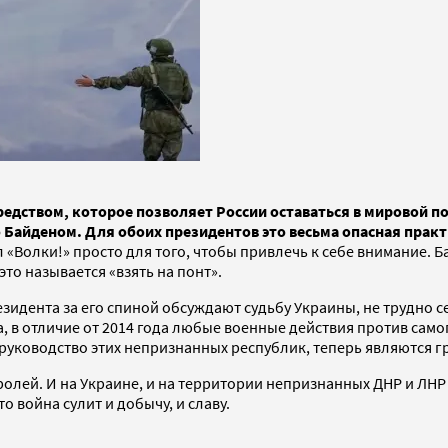
редством, которое позволяет России оставаться в мировой п
айденом. Для обоих президентов это весьма опасная практ
«Волки!» просто для того, чтобы привлечь к себе внимание. Ба
то называется «взять на понт».
зидента за его спиной обсуждают судьбу Украины, не трудно с
а, в отличие от 2014 года любые военные действия против са
я руководство этих непризнанных республик, теперь являются 
оролей. И на Украине, и на территории непризнанных ДНР и ЛН
 война сулит и добычу, и славу.