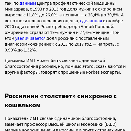
так, по
данным
Центра профилактической медицины
Минздрава, с 1993 по 2013 год доля мужчин с ожирением
выросла с 11,8% до 26,6%, а женщин — с 26,4% до 30,8%. А
вот относительно недавняя оценка,
сделанная
в октябре
2020 года главой Роспотребнадзора Анной Поповой:
ожирением страдают 19% мужчин и 27,6% женщин. При
этом
увеличивается
доля россиян с поставленным
диагнозом «ожирение»: с 2013 по 2017 год — на треть, с
0,99% до 1,32%.
Динамика ИМТ может быть связана с динамикой
благосостояния россиян, но, помимо этого, сказываются и
другие факторы, говорят опрошенные Forbes эксперты.
Россиянин «толстеет» синхронно с
кошельком
Показатель ИМТ связан с динамикой благосостояния,
замечает профессор Высшей школы экономики (ВШЭ)
Марина Колосницына: и в России, и в других странах мира