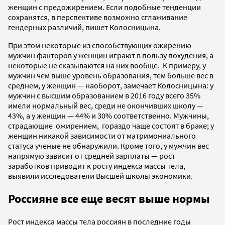
женщин с предожирением. Если подобные тенденции
сохранятся, в перспективе возможно сглаживание
гендерных различий, пишет Колосницына.
При этом некоторые из способствующих ожирению
мужчин факторов у женщин играют в пользу похудения, а
некоторые не сказываются на них вообще. К примеру, у
мужчин чем выше уровень образования, тем больше вес в
среднем, у женщин — наоборот, замечает Колосницына: у
мужчин с высшим образованием в 2016 году всего 35%
имели нормальный вес, среди не окончивших школу —
43%, а у женщин — 44% и 30% соответственно. Мужчины,
страдающие ожирением, гораздо чаще состоят в браке; у
женщин никакой зависимости от матримониального
статуса ученые не обнаружили. Кроме того, у мужчин вес
напрямую зависит от средней зарплаты — рост
заработков приводит к росту индекса массы тела,
выявили исследователи Высшей школы экономики.
Россияне все еще весят выше нормы
Рост индекса массы тела россиян в последние годы