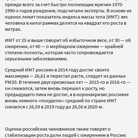
прежде всего за счет быстро полнеющих мужчин 1970-
1990-х годов рождения, подсчитали эксперты. В основе их
оценок лежит показатель индекса массы тела (ИМТ): вес
человека в килограммах делится на квадрат его роста в
метрах.
ИМТ от 25 и выше говорит об избыточном весе, от 30 — об
ожирении, от 40 — о морбидном ожирении — крайней
степени полноты, которая часто сопровождается
серьезными заболеваниями.
Средний ИМТ россиян в 2014 году достиг своего
максимума — 26,61 и перестал расти, следует из данных
РМЭЗ. В течение двух кризисных лет — 2015-го и 2016-го —
он снижался, затем вновь перешел к росту, но
предыдущего пика не достиг, а в коронакризис россияне
вновь немного «похудели»: средний по стране ИМТ
снизился с 26,59 в 2019 году до 26,56 в 2020-м.
Оценки российских чиновников также говорят о
стабилизации роста доли людей с ожирением в России: