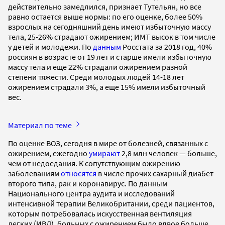
действительно замедлился, признает Тутельян, но все
равно остается выше нормы: по его оценке, более 50%
взрослых на сегодняшний день имеют избыточную массу
тела, 25-26% страдают ожирением; ИМТ высок в том числе
у детей и молодежи. По
данным
Росстата за 2018 год, 40%
россиян в возрасте от 19 лет и старше имели избыточную
массу тела и еще 22% страдали ожирением разной
степени тяжести. Среди молодых людей 14-18 лет
ожирением страдали 3%, а еще 15% имели избыточный
вес.
Материал по теме
По оценке ВОЗ, сегодня в мире от болезней, связанных с
ожирением, ежегодно
умирают
2,8 млн человек — больше,
чем от недоедания. К сопутствующим ожирению
заболеваниям
относятся
в числе прочих сахарный диабет
второго типа, рак и коронавирус. По данным
Национального центра аудита и исследований
интенсивной терапии Великобритании, среди пациентов,
которым потребовалась искусственная вентиляция
легких (ИВЛ), больных с ожирением было вдвое больше,