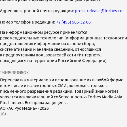
Адрес электронной почты редакции:
press-release@forbes.ru
Номер телефона редакции:
+7 (495) 565-32-06
На информационном ресурсе применяются
рекомендательные технологии (информационные технологии
предоставления информации на основе сбора,
систематизации и анализа сведений, относящихся
к предпочтениям пользователей сети «Интернет»,
находящихся на территории Российской Федерации)
СМИ2
SPARROW
INFOX
Перепечатка материалов и использование их в любой форме,
в том числе и в электронных СМИ, возможны только с
письменного разрешения редакции. Товарный знак Forbes
является исключительной собственностью Forbes Media Asia
Pte. Limited. Все права защищены.
AO «АС Рус Медиа»
·
2026
16+