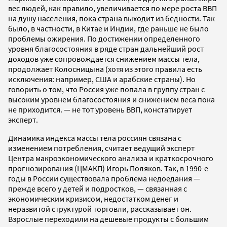
вес людей, как правило, увеличивается по мере роста ВВП
на душу населения, пока страна выходит из бедности. Так
было, в частности, в Китае и Индии, где раньше не было
проблемы ожирения. По достижении определенного
уровня благосостояния в ряде стран дальнейший рост
доходов уже сопровождается снижением массы тела,
продолжает Колосницына (хотя из этого правила есть
исключения: например, США и арабские страны). Но
говорить о том, что Россия уже попала в группу стран с
высоким уровнем благосостояния и снижением веса пока
не приходится. — не тот уровень ВВП, констатирует
эксперт.
Динамика индекса массы тела россиян связана с
изменением потребления, считает ведущий эксперт
Центра макроэкономического анализа и краткосрочного
прогнозирования (ЦМАКП) Игорь Поляков. Так, в 1990-е
годы в России существовала проблема недоедания —
прежде всего у детей и подростков, — связанная с
экономическим кризисом, недостатком денег и
неразвитой структурой торговли, рассказывает он.
Взрослые переходили на дешевые продукты с большим