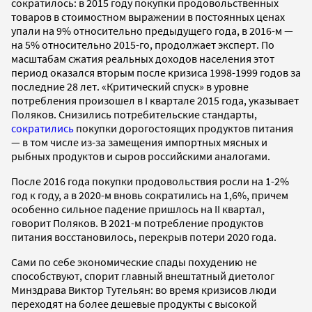
сократилось: в 2015 году покупки продовольственных
товаров в стоимостном выражении в постоянных ценах
упали на 9% относительно предыдущего года, в 2016-м —
на 5% относительно 2015-го, продолжает эксперт. По
масштабам сжатия реальных доходов населения этот
период оказался вторым после кризиса 1998-1999 годов за
последние 28 лет. «Критический спуск» в уровне
потребления произошел в I квартале 2015 года, указывает
Поляков. Снизились потребительские стандарты,
сократились
покупки дорогостоящих продуктов питания
— в том числе из-за замещения импортных мясных и
рыбных продуктов и сыров российскими аналогами.
После 2016 года покупки продовольствия росли на 1-2%
год к году, а в 2020-м вновь сократились на 1,6%, причем
особенно сильное падение пришлось на II квартал,
говорит Поляков. В 2021-м потребление продуктов
питания восстановилось, перекрыв потери 2020 года.
Сами по себе экономические спады похудению не
способствуют, спорит главный внештатный диетолог
Минздрава Виктор Тутельян: во время кризисов люди
переходят на более дешевые продукты с высокой