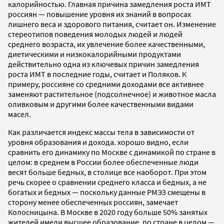
калорийностью. Главная причина замедления роста ИМТ
россиян — повышение уровня их знаний в вопросах
лишнего веса и здорового питания, считает он. Изменение
стереотипов поведения молодых людей и людей
среднего возраста, их увлечение более качественными,
диетическими и низкокалорийными продуктами
действительно одна из ключевых причин замедления
роста ИМТ в последние годы, считает и Поляков. К
примеру, россияне со средними доходами все активнее
заменяют растительное (подсолнечное) и животное масла
оливковым и другими более качественными видами
масел.
Как различается индекс массы тела в зависимости от
уровня образования и дохода. хорошо видно, если
сравнить его динамику по Москве с динамикой по стране в
целом: в среднем в России более обеспеченные люди
весят больше бедных, в столице все наоборот. При этом
речь скорее о сравнении среднего класса и бедных, а не
богатых и бедных — поскольку данные РМЭЗ смещены в
сторону менее обеспеченных россиян, замечает
Колосницына. В Москве в 2020 году больше 50% занятых
жителей имели высшее образование, по стране в целом —