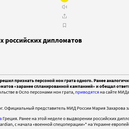
х российских дипломатов
решил признать персоной нон грата одного. Ранее аналогич
матов «заранее спланированной кампанией» и обещал ответи
льстве в Осло персонами нон грата,
приводятся
на сайте МИДа
. Официальный представитель МИД России Мария Захарова заяв
а
Греция. Ранее на этой неделе о выдворении российских дип
uardian, с начала «военной спецоперации»* на Украине европе