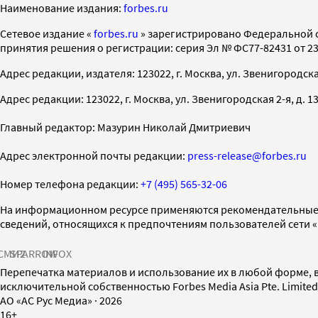
Наименование издания:
forbes.ru
Cетевое издание «
forbes.ru
» зарегистрировано Федеральной 
принятия решения о регистрации: серия Эл № ФС77-82431 от 23 
Адрес редакции, издателя: 123022, г. Москва, ул. Звенигородская 2-
Адрес редакции: 123022, г. Москва, ул. Звенигородская 2-я, д. 13, с
Главный редактор: Мазурин Николай Дмитриевич
Адрес электронной почты редакции:
press-release@forbes.ru
Номер телефона редакции:
+7 (495) 565-32-06
На информационном ресурсе применяются рекомендательные 
сведений, относящихся к предпочтениям пользователей сети 
СМИ2
SPARROW
INFOX
Перепечатка материалов и использование их в любой форме, в
исключительной собственностью Forbes Media Asia Pte. Limite
AO «АС Рус Медиа»
·
2026
16+