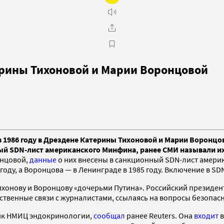
рины Тихоновой и Марии Воронцовой
1986 году в Дрездене Катерины Тихоновой и Марии Воронцово
ый SDN-лист американского Минфина, ранее СМИ называли и
онцовой,
данные
о них внесены в санкционный SDN-лист америк
оду, а Воронцова — в Ленинграде в 1985 году. Включение в SDN
ихонову и Воронцову «дочерьми Путина». Российский президен
дственные связи с журналистами, ссылаясь на вопросы безопас
ик НМИЦ эндокринологии,
сообщал
ранее Reuters. Она
входит
в