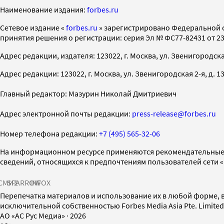
Наименование издания:
forbes.ru
Cетевое издание «
forbes.ru
» зарегистрировано Федеральной 
принятия решения о регистрации: серия Эл № ФС77-82431 от 23 
Адрес редакции, издателя: 123022, г. Москва, ул. Звенигородская 2-
Адрес редакции: 123022, г. Москва, ул. Звенигородская 2-я, д. 13, с
Главный редактор: Мазурин Николай Дмитриевич
Адрес электронной почты редакции:
press-release@forbes.ru
Номер телефона редакции:
+7 (495) 565-32-06
На информационном ресурсе применяются рекомендательные 
сведений, относящихся к предпочтениям пользователей сети 
СМИ2
SPARROW
INFOX
Перепечатка материалов и использование их в любой форме, в
исключительной собственностью Forbes Media Asia Pte. Limite
AO «АС Рус Медиа»
·
2026