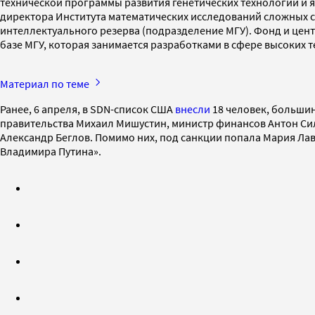
технической программы развития генетических технологий и 
директора Института математических исследований сложных с
интеллектуального резерва (подразделение МГУ). Фонд и цен
базе МГУ, которая занимается разработками в сфере высоких 
Материал по теме
Ранее, 6 апреля, в SDN-cписок США
внесли
18 человек, большин
правительства Михаил Мишустин, министр финансов Антон Сил
Александр Беглов. Помимо них, под санкции попала Мария Лав
Владимира Путина».