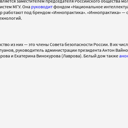
является заместителем председателя Российского общества м
истем МГУ. Она
руководит
фондом «Национальное интеллектуа
тр работают под брендом «Иннопрактика». «Иннопрактика» — 
технологий.
ство из них — это члены Совета безопасности России. В их чис
уанов, руководитель администрации президента Антон Вайно,
рова и Екатерина Винокурова (Лаврова). Белый дом также
ано