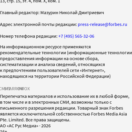
13, стр. 15, эт. 4, пом. X, ком. 1
Главный редактор: Мазурин Николай Дмитриевич
Адрес электронной почты редакции:
press-release@forbes.ru
Номер телефона редакции:
+7 (495) 565-32-06
На информационном ресурсе применяются
рекомендательные технологии (информационные технологии
предоставления информации на основе сбора,
систематизации и анализа сведений, относящихся
к предпочтениям пользователей сети «Интернет»,
находящихся на территории Российской Федерации)
СМИ2
SPARROW
INFOX
Перепечатка материалов и использование их в любой форме,
в том числе и в электронных СМИ, возможны только с
письменного разрешения редакции. Товарный знак Forbes
является исключительной собственностью Forbes Media Asia
Pte. Limited. Все права защищены.
AO «АС Рус Медиа»
·
2026
16+