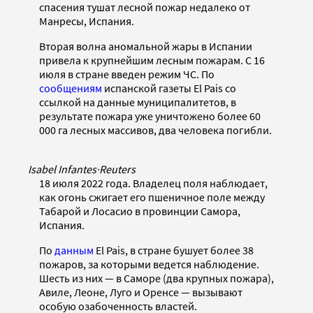
спасения тушат лесной пожар недалеко от
Манресы, Испания.
Вторая волна аномальной жары в Испании
привела к крупнейшим лесным пожарам. С 16
июля в стране введен режим ЧС. По
сообщениям
испанской газеты El Pais со
ссылкой на данные муниципалитетов, в
результате пожара уже уничтожено более 60
000 га лесных массивов, два человека погибли.
Isabel Infantes
·
Reuters
18 июля 2022 года. Владелец поля наблюдает,
как огонь сжигает его пшеничное поле между
Табарой и Лосасио в провинции Самора,
Испания.
По
данным
El Pais, в стране бушует более 38
пожаров, за которыми ведется наблюдение.
Шесть из них — в Саморе (два крупных пожара),
Авиле, Леоне, Луго и Оренсе — вызывают
особую озабоченность властей.