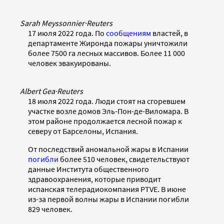
Sarah Meyssonnier
·
Reuters
17 июля 2022 года. По
сообщениям
властей, в
департаменте Жиронда пожары уничтожили
более 7500 га лесных массивов. Более 11 000
человек эвакуированы.
Albert Gea
·
Reuters
18 июля 2022 года. Люди стоят на сгоревшем
участке возле домов Эль-Пон-де-Виломара. В
этом районе продолжается лесной пожар к
северу от Барселоны, Испания.
От последствий аномальной жары в Испании
погибли
более 510 человек, свидетельствуют
данные Института общественного
здравоохранения, которые приводит
испанская телерадиокомпания РТVЕ. В июне
из-за первой волны жары в Испании погибли
829 человек.