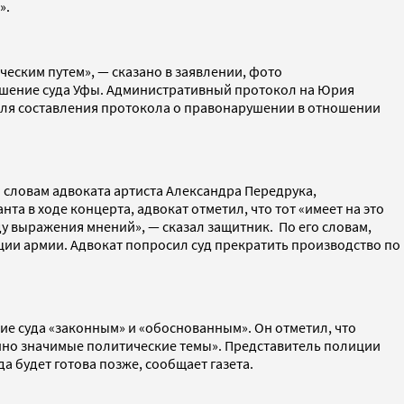
».
еским путем», — сказано в заявлении, фото
ешение суда Уфы. Административный протокол на Юрия
 для составления протокола о правонарушении в отношении
 словам адвоката артиста Александра Передрука,
 в ходе концерта, адвокат отметил, что тот «имеет на это
ду выражения мнений», — сказал защитник. По его словам,
ции армии. Адвокат попросил суд прекратить производство по
ие суда «законным» и «обоснованным». Он отметил, что
нно значимые политические темы». Представитель полиции
а будет готова позже, сообщает газета.