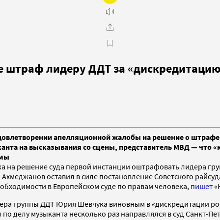
ле штраф лидеру ДДТ за «дискредитаци
овлетворении апелляционной жалобы на решение о штрафе л
канта на высказывания со сцены, представитель МВД — что 
емы
на решение суда первой инстанции оштрафовать лидера группы
им Ахмеджанов оставил в силе постановление Советского райс
еобходимости в Европейском суде по правам человека,
пишет
«
ера группы ДДТ Юрия Шевчука виновным в «дискредитации рос
по делу музыканта несколько раз направлялся в суд Санкт-Пет