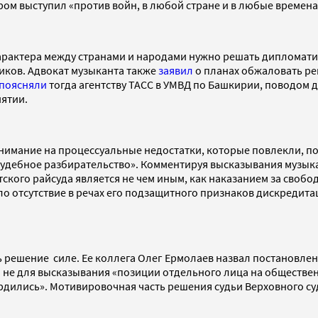
ором выступил «против войн, в любой стране и в любые времена
рактера между странами и народами нужно решать дипломатич
иков. Адвокат музыканта также
заявил
о планах обжаловать р
поясняли
тогда агентству ТАСС в УМВД по Башкирии, поводом
ятии.
имание на процессуальные недостатки, которые повлекли, по
дебное разбирательство». Комментируя высказывания музыканта
ского райсуда является не чем иным, как наказанием за свобо
о отсутствие в речах его подзащитного признаков дискредита
 решение силе. Ее коллега Олег Ермолаев назвал постановлен
 не для высказывания «позиции отдельного лица на обществе
рдились». Мотивировочная часть решения судьи Верховного суд