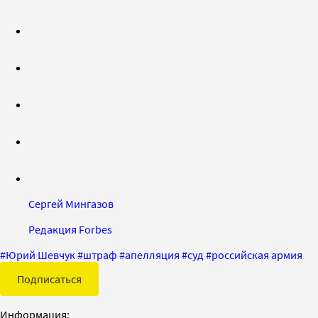
Сергей Мингазов
Редакция Forbes
#
Юрий Шевчук
#
штраф
#
апелляция
#
суд
#
российская армия
Подписаться
Информация: