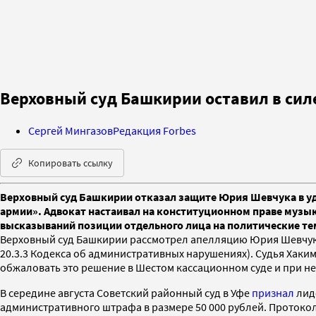
Верховный суд Башкирии оставил в си
Сергей Мингазов
Редакция Forbes
Копировать ссылку
Верховный суд Башкирии отказал защите Юрия Шевчука в уд
армии». Адвокат настаивал на конституционном праве музы
высказываний позиции отдельного лица на политические т
Верховный суд Башкирии рассмотрел апелляцию Юрия Шевчука 
20.3.3 Кодекса об административных нарушениях). Судья Хак
обжаловать это решение в Шестом кассационном суде и при н
В середине августа Советский районный суд в Уфе
признал
лид
административного штрафа в размере 50 000 рублей. Протокол 