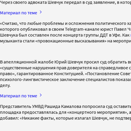
Через своего адвоката Шевчук передал в суд заявление, в кот
Материал по теме
«Считаю, что любые проблемы и осложнения политического ха
которого опубликовал в своем Telegram-канале юрист Павел Ч
Шевчука был составлен после концерта группы ДДТ в Уфе. Как
музыканта стали «провокационные высказывания» на меропри
В апелляционной жалобе Юрий Шевчук просил суд обратить вн
«существенные нарушения прав доверителя на справедливое су
право», гарантированное Конституцией. «Постановление Совет
психолого-лингвистическое заключение специалистов показал
делу.
Материал по теме
Представитель УМВД Рашида Камалова попросила суд оставить
площадка предоставлялась для «концертного мероприятия», а
добавил: «Никакие факты, которые излагал Шевчук, не подтве