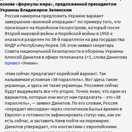
основе «формулы мира», предложенной президентом
Украины Владимиром Зеленским
Россия намерена предложить Украине вариант
завершения «военной операции»* по примеру того, что
произошел на Корейском полуострове, который после
Второй мировой войны и Корейской войны в 1950-х
оказался разделен по 38-й параллели на два государства:
КНДР и Республику Корея. Об этом заявил секретарь
Совета национальной безопасности и обороны Украины
Алексей Данилов в эфире телеканала 1+1, слова Данилова
привел
«Униан».
«Нам сейчас предлагают корейский вариант. Так
называемая условная «38 параллель». Вот здесь такие
украинцы, а здесь не такие украинцы. Россияне сейчас
будут выдумывать все что угодно. Точно знаю, что один из
вариантов, которые они могут нам предлагать – это «38
параллель», — заявил Данилов. По его словам, Россия
«передает месседжи» через «политиков былых времен в
Европе» о готовности зафиксировать статус-кво, как он
есть сейчас, и заставить Киев пойти на перемирие.
Данилов утверждает, что контактами с европейскими