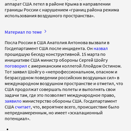
аппарат США летел в районе Крыма в направлении
границы России с нарушением «границ района режима
использования воздушного пространства».
Материал по теме
Посла России в США Анатолия Антонова вызвали в
Госдепартамент США после инцидента. Он
назвал
прошедшую беседу конструктивной. 15 марта по
инициативе США министр обороны Сергей Шойгу
поговорил
с американским коллегой Ллойдом Остином.
Тот заявил Шойгу о «непрофессиональном, опасном и
безрассудном поведении российских воздушных сил» в
международном воздушном пространстве и отметил, что
США продолжат совершать полеты и выполнять свои
задачи там, где это позволяет международное право,
заявило
министерство обороны США. Госдепартамент
США
считает
, что, вероятнее всего, происшествие было
непреднамеренным, но имеет «эскалационный
потенциал».