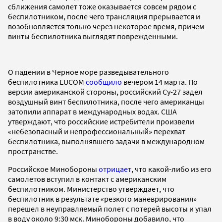
сближения самолет тоже оказывается совсем рядом с
беспилотником, после чего трансляция прерывается и
возобновляется только через некоторое время, причем
винты беспилотника выглядят поврежденными.
О падении в Черное море разведывательного
беспилотника EUCOM
сообщило
вечером 14 марта. По
версии американской стороны, российский Су-27 задел
воздушный винт беспилотника, после чего американцы
затопили аппарат в международных водах. США
утверждают, что российские истребители произвели
«небезопасный и непрофессиональный» перехват
беспилотника, выполнявшего задачи в международном
пространстве.
Российское Минобороны
отрицает
, что какой-либо из его
самолетов вступил в контакт с американским
беспилотником. Министерство утверждает, что
беспилотник в результате «резкого маневрирования»
перешел в неуправляемый полет с потерей высоты и упал
в воду около 9:30 мск. Минобороны добавило, что