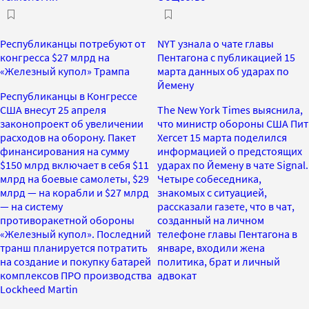
Республиканцы потребуют от
NYT узнала о чате главы
конгресса $27 млрд на
Пентагона с публикацией 15
«Железный купол» Трампа
марта данных об ударах по
Йемену
Республиканцы в Конгрессе
США внесут 25 апреля
The New York Times выяснила,
законопроект об увеличении
что министр обороны США Пит
расходов на оборону. Пакет
Хегсет 15 марта поделился
финансирования на сумму
информацией о предстоящих
$150 млрд включает в себя $11
ударах по Йемену в чате Signal.
млрд на боевые самолеты, $29
Четыре собеседника,
млрд — на корабли и $27 млрд
знакомых с ситуацией,
— на систему
рассказали газете, что в чат,
противоракетной обороны
созданный на личном
«Железный купол». Последний
телефоне главы Пентагона в
транш планируется потратить
январе, входили жена
на создание и покупку батарей
политика, брат и личный
комплексов ПРО производства
адвокат
Lockheed Martin