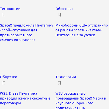
Технологии
Общество
SpaceX предложила Пентагону
Минобороны США отстранило
«слой» спутников для
от работы советника главы
противоракетного
Пентагона из-за утечек
«Железного купола»
Общество
Технологии
WSJ: Глава Пентагона
WSJ рассказала о
приводил жену на секретные
превращении SpaceX Маска в
переговоры
крупного оборонного
подрядчика США