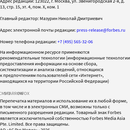
Адрес редакции: 123022, г. Москва, ул. Звенигородская 2-я, д.
13, стр. 15, эт. 4, пом. X, ком. 1
Главный редактор: Мазурин Николай Дмитриевич
Адрес электронной почты редакции:
press-release@forbes.ru
Номер телефона редакции:
+7 (495) 565-32-06
На информационном ресурсе применяются
рекомендательные технологии (информационные технологии
предоставления информации на основе сбора,
систематизации и анализа сведений, относящихся
к предпочтениям пользователей сети «Интернет»,
находящихся на территории Российской Федерации)
СМИ2
SPARROW
INFOX
Перепечатка материалов и использование их в любой форме,
в том числе и в электронных СМИ, возможны только с
письменного разрешения редакции. Товарный знак Forbes
является исключительной собственностью Forbes Media Asia
Pte. Limited. Все права защищены.
AO «АС Рус Медиа»
·
2026