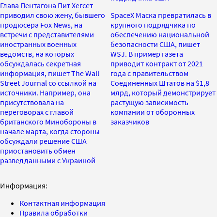
Глава Пентагона Пит Хегсет
приводил свою жену, бывшего
SpaceX Маска превратилась в
продюсера Fox News, на
крупного подрядчика по
встречи с представителями
обеспечению национальной
иностранных военных
безопасности США, пишет
ведомств, на которых
WSJ. В пример газета
обсуждалась секретная
приводит контракт от 2021
информация, пишет The Wall
года с правительством
Street Journal со ссылкой на
Соединенных Штатов на $1,8
источники. Например, она
млрд, который демонстрирует
присутствовала на
растущую зависимость
переговорах с главой
компании от оборонных
британского Минобороны в
заказчиков
начале марта, когда стороны
обсуждали решение США
приостановить обмен
разведданными с Украиной
Информация:
Контактная информация
Правила обработки