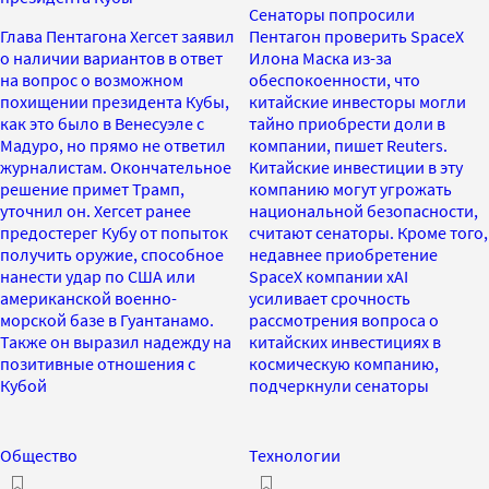
Сенаторы попросили
Глава Пентагона Хегсет заявил
Пентагон проверить SpaceX
о наличии вариантов в ответ
Илона Маска из-за
на вопрос о возможном
обеспокоенности, что
похищении президента Кубы,
китайские инвесторы могли
как это было в Венесуэле с
тайно приобрести доли в
Мадуро, но прямо не ответил
компании, пишет Reuters.
журналистам. Окончательное
Китайские инвестиции в эту
решение примет Трамп,
компанию могут угрожать
уточнил он. Хегсет ранее
национальной безопасности,
предостерег Кубу от попыток
считают сенаторы. Кроме того,
получить оружие, способное
недавнее приобретение
нанести удар по США или
SpaceX компании xAI
американской военно-
усиливает срочность
морской базе в Гуантанамо.
рассмотрения вопроса о
Также он выразил надежду на
китайских инвестициях в
позитивные отношения с
космическую компанию,
Кубой
подчеркнули сенаторы
Общество
Технологии