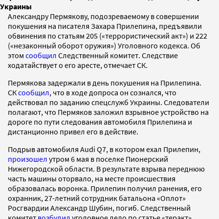
Украины
Александру Пермякову, подозреваемому в совершении
покушения на писателя Захара Прилепина, предъявили
обвинения по статьям 205 («террористический акт») и 222
(«незаконный оборот оружия») Уголовного кодекса. Об
этом
сообщил
Следственный комитет. Следствие
ходатайствует о его аресте, отмечает СК.
Пермякова задержали в день покушения на Прилепина.
СК
сообщил
, что в ходе допроса он сознался, что
действовал по заданию спецслужб Украины. Следователи
полагают, что Пермяков заложил взрывное устройство на
дороге по пути следования автомобиля Прилепина и
дистанционно привел его в действие.
Подрыв автомобиля Audi Q7, в котором ехал Прилепин,
произошел
утром 6 мая в поселке Пионерский
Нижегородской области. В результате взрыва переднюю
часть машины оторвало, на месте происшествия
образовалась воронка. Прилепин получил ранения, его
охранник, 27-летний сотрудник батальона «Оплот»
Росгвардии Александр Шубин, погиб. Следственный
комитет
возбудил
уголовное дело по статье «теракт»