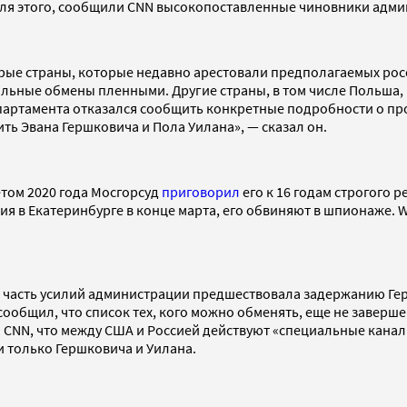
для этого, сообщили CNN высокопоставленные чиновники адми
ые страны, которые недавно арестовали предполагаемых рос
льные обмены пленными. Другие страны, в том числе Польша,
партамента отказался сообщить конкретные подробности о пр
ь Эвана Гершковича и Пола Уилана», — сказал он.
етом 2020 года Мосгорсуд
приговорил
его к 16 годам строгого 
я в Екатеринбурге в конце марта, его обвиняют в шпионаже. 
 часть усилий администрации предшествовала задержанию Гер
ообщил, что список тех, кого можно обменять, еще не завершен
CNN, что между США и Россией действуют «специальные каналы
 только Гершковича и Уилана.