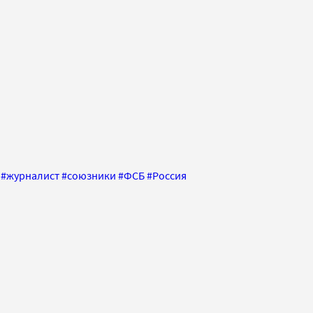
#
журналист
#
союзники
#
ФСБ
#
Россия