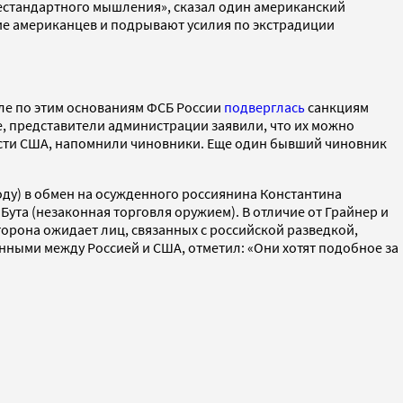
естандартного мышления», сказал один американский
ие американцев и подрывают усилия по экстрадиции
еле по этим основаниям ФСБ России
подверглась
санкциям
е, представители администрации заявили, что их можно
асти США, напомнили чиновники. Еще один бывший чиновник
оду) в обмен на осужденного россиянина Константина
ута (незаконная торговля оружием). В отличие от Грайнер и
торона ожидает лиц, связанных с российской разведкой,
ыми между Россией и США, отметил: «Они хотят подобное за