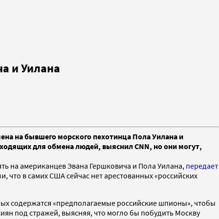
ча и Уилана
ена на бывшего морского пехотинца Пола Уилана и
дходящих для обмена людей, выяснил CNN, но они могут,
ть на американцев Эвана Гершковича и Пола Уилана,
передает
, что в самих США сейчас нет арестованных «российских
рых содержатся «предполагаемые российские шпионы», чтобы
сиян под стражей, выясняя, что могло бы побудить Москву