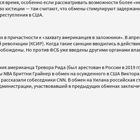
я время, особенно если рассматривать возможности более «н
во юстиции — там считают, что обмены стимулируют задержан
реступления в США.
х в причастности к «захвату американцев в заложники». В апр
 революции (КСИР). Когда такие санкции вводились в действи
свобождены. Но против ФСБ уже введены другими органами вл
я американца Тревора Рида (был арестован в России в 2019 г
 NBA Бриттни Грайнер в обмен на осужденного в США Виктора Б
 рассказали собеседники CNN. В обмен на Уилана российская с
министрации, участвовавший в предыдущих обменах заключенн