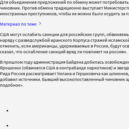
Для объединения предложений по обмену может потребоватьс
чиновник. Против обмена традиционно выступает Министерст
иностранных преступников, чтобы их можно было осудить за п
Материал по теме
США могут ослабить санкции для российских групп, обвиняемы
наряду с разведслужбой иранского Корпуса стражей исламской
отменить, если американцы, удерживаемые в России, будут о
сказал, что ослабление санкций вряд ли повлияет на россиян.
В прошлом году администрация Байдена добилась освобождени
Ярошенко (обвинялся США в контрабанде наркотиков) и звезды
Рида Россия рассматривает Уилана и Гершковича как шпионов,
добавил источники. Бывший высокопоставленный чиновник ад
подобное».