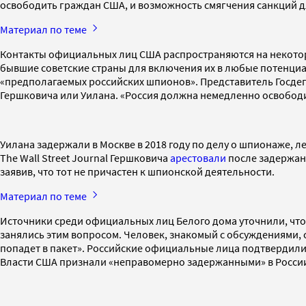
освободить граждан США, и возможность смягчения санкций 
Материал по теме
Контакты официальных лиц США распространяются на некотор
бывшие советские страны для включения их в любые потенциа
«предполагаемых российских шпионов». Представитель Госде
Гершковича или Уилана. «Россия должна немедленно освободит
Уилана задержали в Москве в 2018 году по делу о шпионаже, л
The Wall Street Journal Гершковича
арестовали
после задержани
заявив, что тот не причастен к шпионской деятельности.
Материал по теме
Источники среди официальных лиц Белого дома уточнили, что
занялись этим вопросом. Человек, знакомый с обсуждениями, с
попадет в пакет». Российские официальные лица подтвердили 
Власти США признали «неправомерно задержанными» в России