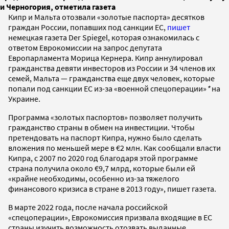
и Черногория, отметила газета
Кипр и Мальта отозвали «золотые паспорта» десятков
граждан России, попавших под санкции ЕС,
пишет
немецкая газета Der Spiegel, которая ознакомилась с
ответом Еврокомиссии на запрос депутата
Европарламента Морица Кернера. Кипр аннулировал
гражданства девяти инвесторов из России и 34 членов их
семей, Мальта — гражданства еще двух человек, которые
попали под санкции ЕС из-за «военной спецоперации»
*
на
Украине.
Программа «золотых паспортов» позволяет получить
гражданство страны в обмен на инвестиции. Чтобы
претендовать на паспорт Кипра, нужно было сделать
вложения по меньшей мере в €2 млн. Как сообщали власти
Кипра, с 2007 по 2020 год благодаря этой программе
страна получила около €9,7 млрд, которые были ей
«крайне необходимы, особенно из-за тяжелого
финансового кризиса в стране в 2013 году», пишет газета.
В марте 2022 года, после начала российской
«спецоперации», Еврокомиссия призвала входящие в ЕС
страны изучить возможность отозвать выданные