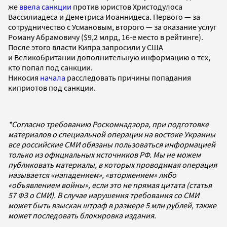
же
ввела санкции
против юристов Христодулоса
Вассилиадеса и Деметриса Иоаннидеса. Первого — за
сотрудничество с Усмановым, второго — за оказание услуг
Роману Абрамовичу ($9,2 млрд, 16-е место в рейтинге).
После этого власти Кипра запросили у США
и Великобритании дополнительную информацию о тех,
кто попал под санкции.
Никосия
начала
расследовать причины попадания
киприотов под санкции.
*Согласно требованию Роскомнадзора, при подготовке
материалов о специальной операции на востоке Украины
все российские СМИ обязаны пользоваться информацией
только из официальных источников РФ. Мы не можем
публиковать материалы, в которых проводимая операция
называется «нападением», «вторжением» либо
«объявлением войны», если это не прямая цитата (статья
57 ФЗ о СМИ). В случае нарушения требования со СМИ
может быть взыскан штраф в размере 5 млн рублей, также
может последовать блокировка издания.