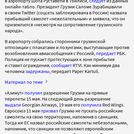
в аэропорту Шота Руставели в Тбилиси,
следует
из данных
онлайн-табло. Президент Грузии Саломе Зурабишвили
в своем Twitter (соцсеть заблокирована в России) назвала
прибывший самолет «нежелательным» и заявила, что он
приземлился «несмотря на сопротивление грузинского
народа».
В аэропорту собрались сторонники грузинской
оппозиции с плакатами и лозунгами, выступающие против
возобновления авиасообщения с Россией,
передает
РБК.
Полиция не пускает протестующих к зоне прибытия
и ставит ограждения,
сообщает
RTVI. Как минимум два
человека
задержаны
, передает Paper Kartuli.
Материал по теме
«Азимут»
получил
разрешение Грузии на прямые
перелеты 15 мая. На следующий день разрешение
выдали
Georgian Airways, 19 мая его
получила
Red Wings.
Евросоюз 11 мая
призвал
Грузию не пускать российские
самолеты на свою территорию, напомнив о санкциях.
Тогда же ЕС назвал российские самолеты небезопасными,
напомнив, что санкции не позволяют европейским