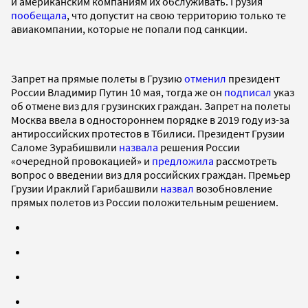
и американским компаниям их обслуживать. Грузия
пообещала
, что допустит на свою территорию только те
авиакомпании, которые не попали под санкции.
Запрет на прямые полеты в Грузию
отменил
президент
России Владимир Путин 10 мая, тогда же он
подписал
указ
об отмене виз для грузинских граждан. Запрет на полеты
Москва ввела в одностороннем порядке в 2019 году из-за
антироссийских протестов в Тбилиси. Президент Грузии
Саломе Зурабишвили
назвала
решения России
«очередной провокацией» и
предложила
рассмотреть
вопрос о введении виз для российских граждан. Премьер
Грузии Ираклий Гарибашвили
назвал
возобновление
прямых полетов из России положительным решением.