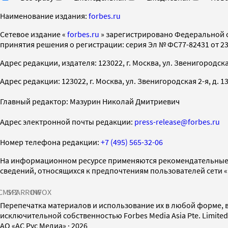
Наименование издания:
forbes.ru
Cетевое издание «
forbes.ru
» зарегистрировано Федеральной 
принятия решения о регистрации: серия Эл № ФС77-82431 от 23 
Адрес редакции, издателя: 123022, г. Москва, ул. Звенигородская 2-
Адрес редакции: 123022, г. Москва, ул. Звенигородская 2-я, д. 13, с
Главный редактор: Мазурин Николай Дмитриевич
Адрес электронной почты редакции:
press-release@forbes.ru
Номер телефона редакции:
+7 (495) 565-32-06
На информационном ресурсе применяются рекомендательные 
сведений, относящихся к предпочтениям пользователей сети 
СМИ2
SPARROW
INFOX
Перепечатка материалов и использование их в любой форме, в
исключительной собственностью Forbes Media Asia Pte. Limite
AO «АС Рус Медиа»
·
2026