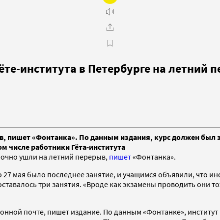
ёте-института в Петербурге на летний 
в, пишет «Фонтанка». По данным издания, курс должен был з
ом числе работники Гёта-института
срочно ушли на летний перерыв,
пишет
«Фонтанка».
 27 мая было последнее занятие, и учащимся объявили, что инс
оставалось три занятия. «Вроде как экзамены проводить они т
ронной почте, пишет издание. По данным «Фонтанке», институ