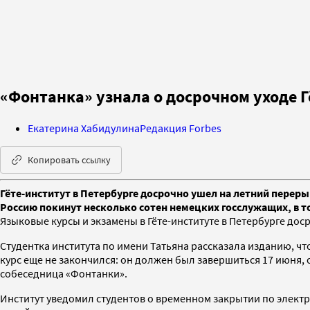
«Фонтанка» узнала о досрочном уходе Г
Екатерина Хабидулина
Редакция Forbes
Копировать ссылку
Гёте-институт в Петербурге досрочно ушел на летний переры
Россию покинут несколько сотен немецких госслужащих, в т
Языковые курсы и экзамены в Гёте-институте в Петербурге до
Студентка института по имени Татьяна рассказала изданию, что
курс еще не закончился: он должен был завершиться 17 июня, 
собеседница «Фонтанки».
Институт уведомил студентов о временном закрытии по элект