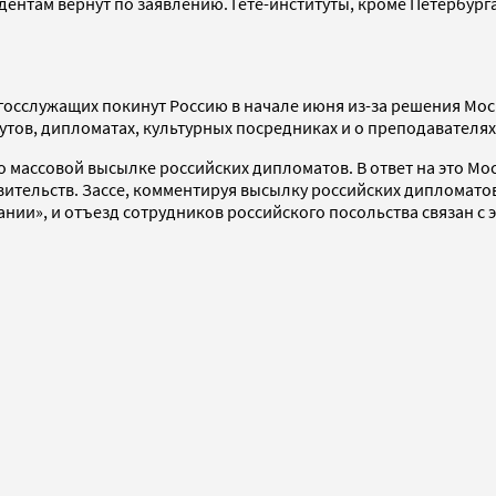
удентам вернут по заявлению. Гёте-институты, кроме Петербурга
х госслужащих покинут Россию в начале июня из-за решения М
итутов, дипломатах, культурных посредниках и о преподавателя
 о массовой высылке российских дипломатов. В ответ на это 
ительств. Зассе, комментируя высылку российских дипломато
нии», и отъезд сотрудников российского посольства связан с э